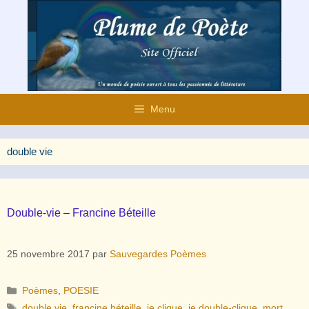
Aller
au
contenu
Menu
double vie
Double-vie – Francine Béteille
25 novembre 2017
par
Sauvegardes Poèmes
Catégories
Poèmes
,
POESIE
Étiquettes
double vie
,
francine béteille
,
je clique
,
je double-clique
,
mort
,