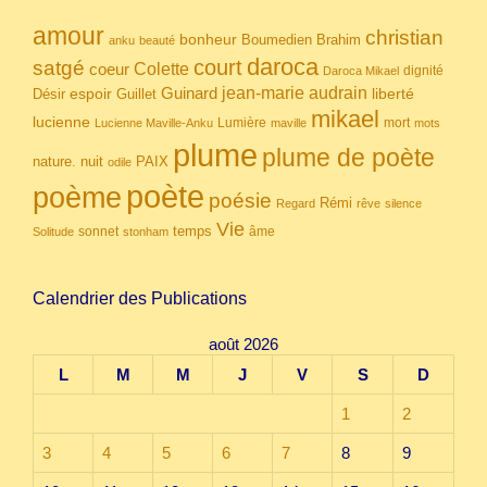
amour
christian
bonheur
Boumedien
Brahim
anku
beauté
daroca
court
satgé
coeur
Colette
dignité
Daroca Mikael
Guinard
jean-marie audrain
espoir
Guillet
liberté
Désir
mikael
lucienne
Lumière
mort
Lucienne Maville-Anku
maville
mots
plume
plume de poète
nuit
PAIX
nature.
odile
poète
poème
poésie
Rémi
Regard
rêve
silence
Vie
temps
sonnet
âme
Solitude
stonham
Calendrier des Publications
août 2026
L
M
M
J
V
S
D
1
2
3
4
5
6
7
8
9