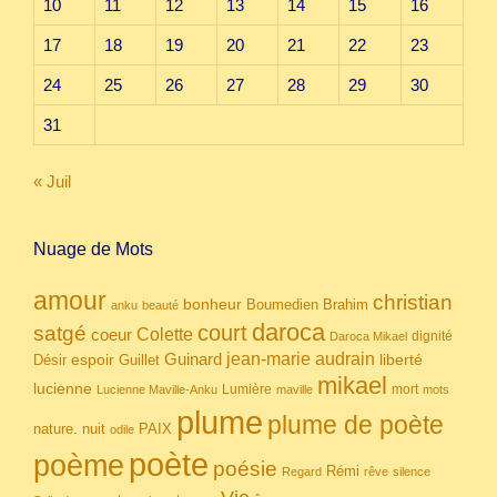
10
11
12
13
14
15
16
17
18
19
20
21
22
23
24
25
26
27
28
29
30
31
« Juil
Nuage de Mots
amour
christian
bonheur
Boumedien
Brahim
anku
beauté
daroca
court
satgé
coeur
Colette
dignité
Daroca Mikael
Guinard
jean-marie audrain
espoir
Guillet
liberté
Désir
mikael
lucienne
Lumière
mort
Lucienne Maville-Anku
maville
mots
plume
plume de poète
nuit
PAIX
nature.
odile
poète
poème
poésie
Rémi
Regard
rêve
silence