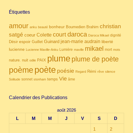
Étiquettes
amour
christian
bonheur
Boumedien
Brahim
anku
beauté
daroca
court
satgé
coeur
Colette
dignité
Daroca Mikael
Guinard
jean-marie audrain
espoir
Guillet
liberté
Désir
mikael
lucienne
Lumière
mort
Lucienne Maville-Anku
maville
mots
plume
plume de poète
nuit
PAIX
nature.
odile
poète
poème
poésie
Rémi
Regard
rêve
silence
Vie
temps
sonnet
âme
Solitude
stonham
Calendrier des Publications
août 2026
L
M
M
J
V
S
D
1
2