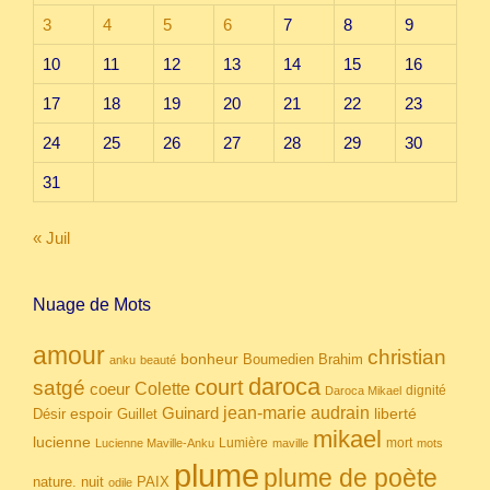
3
4
5
6
7
8
9
10
11
12
13
14
15
16
17
18
19
20
21
22
23
24
25
26
27
28
29
30
31
« Juil
Nuage de Mots
amour
christian
bonheur
Boumedien
Brahim
anku
beauté
daroca
court
satgé
coeur
Colette
dignité
Daroca Mikael
Guinard
jean-marie audrain
espoir
Guillet
liberté
Désir
mikael
lucienne
Lumière
mort
Lucienne Maville-Anku
maville
mots
plume
plume de poète
nuit
PAIX
nature.
odile