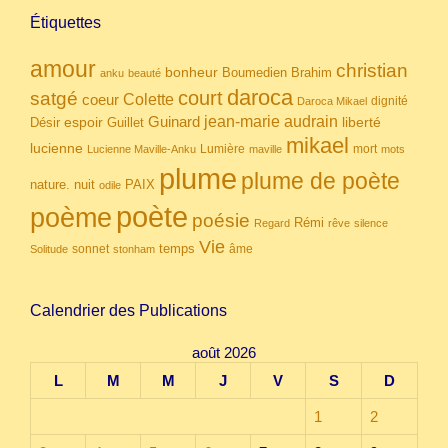
Étiquettes
amour
christian
bonheur
Boumedien
Brahim
anku
beauté
daroca
court
satgé
coeur
Colette
dignité
Daroca Mikael
Guinard
jean-marie audrain
espoir
Guillet
liberté
Désir
mikael
lucienne
Lumière
mort
Lucienne Maville-Anku
maville
mots
plume
plume de poète
nuit
PAIX
nature.
odile
poète
poème
poésie
Rémi
Regard
rêve
silence
Vie
temps
sonnet
âme
Solitude
stonham
Calendrier des Publications
août 2026
L
M
M
J
V
S
D
1
2