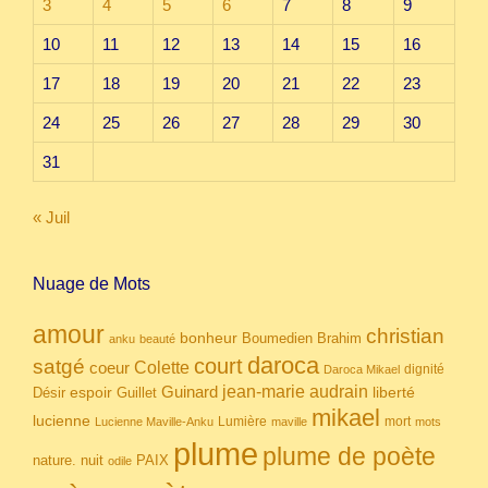
3
4
5
6
7
8
9
10
11
12
13
14
15
16
17
18
19
20
21
22
23
24
25
26
27
28
29
30
31
« Juil
Nuage de Mots
amour
christian
bonheur
Boumedien
Brahim
anku
beauté
daroca
court
satgé
coeur
Colette
dignité
Daroca Mikael
Guinard
jean-marie audrain
espoir
Guillet
liberté
Désir
mikael
lucienne
Lumière
mort
Lucienne Maville-Anku
maville
mots
plume
plume de poète
nuit
PAIX
nature.
odile