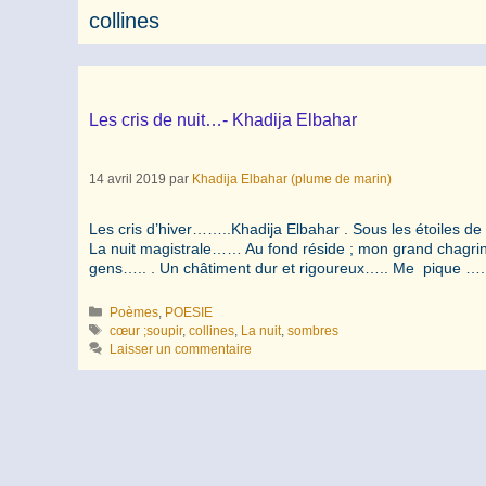
collines
Les cris de nuit…- Khadija Elbahar
14 avril 2019
par
Khadija Elbahar (plume de marin)
Les cris d’hiver……..Khadija Elbahar . Sous les étoiles de
La nuit magistrale…… Au fond réside ; mon grand chagri
gens….. . Un châtiment dur et rigoureux….. Me pique
Catégories
Poèmes
,
POESIE
Étiquettes
cœur ;soupir
,
collines
,
La nuit
,
sombres
Laisser un commentaire