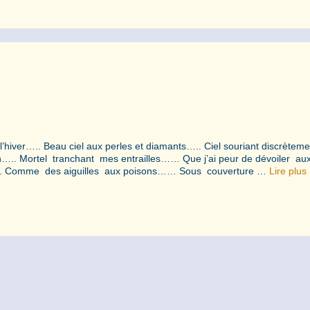
 l’hiver….. Beau ciel aux perles et diamants….. Ciel souriant discrètem
n….. Mortel tranchant mes entrailles…… Que j’ai peur de dévoiler au
 ….. Comme des aiguilles aux poisons…… Sous couverture …
Lire plus