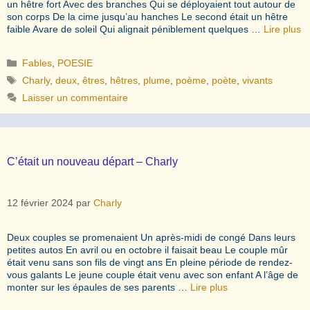
un hêtre fort Avec des branches Qui se déployaient tout autour de
son corps De la cime jusqu’au hanches Le second était un hêtre
faible Avare de soleil Qui alignait péniblement quelques …
Lire plus
Catégories
Fables
,
POESIE
Étiquettes
Charly
,
deux
,
êtres
,
hêtres
,
plume
,
poème
,
poète
,
vivants
Laisser un commentaire
C’était un nouveau départ – Charly
12 février 2024
par
Charly
Deux couples se promenaient Un après-midi de congé Dans leurs
petites autos En avril ou en octobre il faisait beau Le couple mûr
était venu sans son fils de vingt ans En pleine période de rendez-
vous galants Le jeune couple était venu avec son enfant A l’âge de
monter sur les épaules de ses parents …
Lire plus