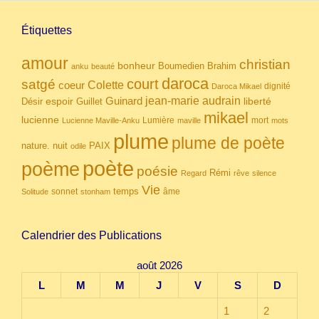
Étiquettes
amour
christian
bonheur
Boumedien
Brahim
anku
beauté
daroca
court
satgé
coeur
Colette
dignité
Daroca Mikael
Guinard
jean-marie audrain
espoir
Guillet
liberté
Désir
mikael
lucienne
Lumière
mort
Lucienne Maville-Anku
maville
mots
plume
plume de poète
nuit
PAIX
nature.
odile
poète
poème
poésie
Rémi
Regard
rêve
silence
Vie
temps
sonnet
âme
Solitude
stonham
Calendrier des Publications
août 2026
L
M
M
J
V
S
D
1
2