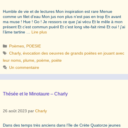
Humble de vie et de lectures Mon inspiration est rare Menue
comme un filet d’eau Mon jus non plus n’est pas en trop En avant
ma muse ! Hue ! Go ! Je ressors ce que j’ai vécu Et le mêle à mon
présent Et c’est commun puéril Et c’est long vite-fait rimé Et oui ! j’ai
l’âme tartine …
Lire plus
Catégories
Poèmes
,
POESIE
Étiquettes
Charly
,
évocation des oeuvres de grands poètes en jouant avec
leur noms
,
plume
,
poème
,
poète
Un commentaire
Thésée et le Minotaure – Charly
26 août 2023
par
Charly
Dans des temps très anciens dans l’île de Crète Quatorze jeunes