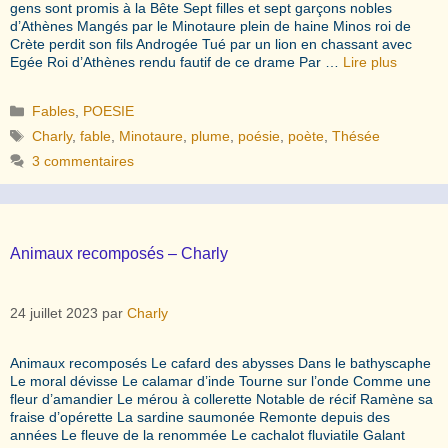
gens sont promis à la Bête Sept filles et sept garçons nobles
d’Athènes Mangés par le Minotaure plein de haine Minos roi de
Crète perdit son fils Androgée Tué par un lion en chassant avec
Egée Roi d’Athènes rendu fautif de ce drame Par …
Lire plus
Catégories
Fables
,
POESIE
Étiquettes
Charly
,
fable
,
Minotaure
,
plume
,
poésie
,
poète
,
Thésée
3 commentaires
Animaux recomposés – Charly
24 juillet 2023
par
Charly
Animaux recomposés Le cafard des abysses Dans le bathyscaphe
Le moral dévisse Le calamar d’inde Tourne sur l’onde Comme une
fleur d’amandier Le mérou à collerette Notable de récif Ramène sa
fraise d’opérette La sardine saumonée Remonte depuis des
années Le fleuve de la renommée Le cachalot fluviatile Galant