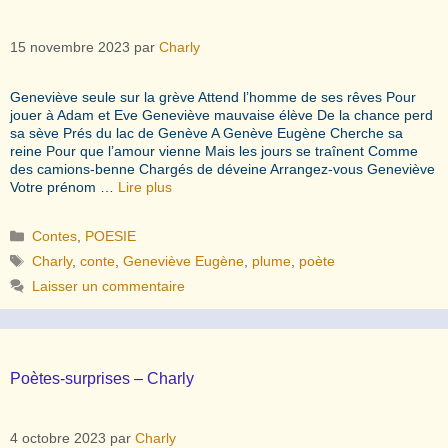
15 novembre 2023
par
Charly
Geneviève seule sur la grève Attend l’homme de ses rêves Pour
jouer à Adam et Eve Geneviève mauvaise élève De la chance perd
sa sève Prés du lac de Genève A Genève Eugène Cherche sa
reine Pour que l’amour vienne Mais les jours se traînent Comme
des camions-benne Chargés de déveine Arrangez-vous Geneviève
Votre prénom …
Lire plus
Catégories
Contes
,
POESIE
Étiquettes
Charly
,
conte
,
Geneviève Eugène
,
plume
,
poète
Laisser un commentaire
Poètes-surprises – Charly
4 octobre 2023
par
Charly