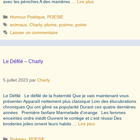
avec les péniches A des manières …
Lire plus
Catégories
Humour Poétique
,
POESIE
Étiquettes
animaux
,
Charly
,
plume
,
poème
,
poète
Laisser un commentaire
Le Défilé – Charly
5 juillet 2023
par
Charly
Le Défilé Le défilé de la fraternité Que je vais maintenant vous
présenter Apparaît nettement plus classique Loin des élucubrations
chroniques Qui ont gêné sa popularité Durant ces quatre dernières
années Première fanfare Marmelade d’orange Les femmes
enceintes ordre inédit Ouvrent le cortège et c’est réussi Des
broderies jolies ornent leurs habits …
Lire plus
Catégories
Poèmes
,
POESIE