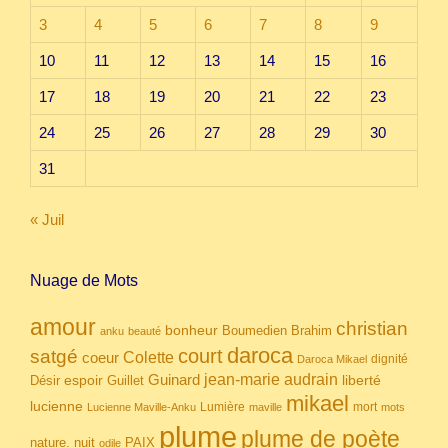
3
4
5
6
7
8
9
10
11
12
13
14
15
16
17
18
19
20
21
22
23
24
25
26
27
28
29
30
31
« Juil
Nuage de Mots
amour
christian
bonheur
Boumedien
Brahim
anku
beauté
daroca
court
satgé
coeur
Colette
dignité
Daroca Mikael
Guinard
jean-marie audrain
espoir
Guillet
liberté
Désir
mikael
lucienne
Lumière
mort
Lucienne Maville-Anku
maville
mots
plume
plume de poète
nuit
PAIX
nature.
odile