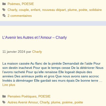
Catégories
Poèmes
,
POESIE
Étiquettes
Charly
,
couple
,
enfant
,
nouveau départ
,
plume
,
poète
,
solidaire
2 commentaires
L’Avenir les Autres et l’Amour – Charly
11 janvier 2024
par
Charly
La maison cassée Au flanc de la pinède Demandait de l’aide Pour
son destin inachevé Pour que le temps cesse De la détériorer Nous
l’avons racheté Pour qu’elle renaisse Elle logeait depuis des
années Des animaux petits et gros Que nous avons sans accroc
Invités à déménager Elle gardait ses murs épais De bonne terre …
Lire plus
Catégories
Pensées Poétiques
,
POESIE
Étiquettes
Autres Avenir Amour
,
Charly
,
plume
,
poème
,
poète