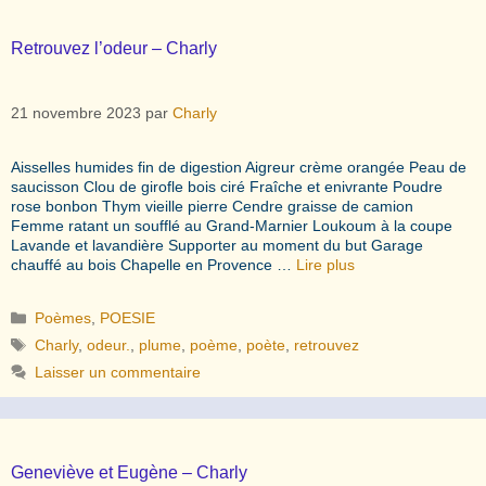
Retrouvez l’odeur – Charly
21 novembre 2023
par
Charly
Aisselles humides fin de digestion Aigreur crème orangée Peau de
saucisson Clou de girofle bois ciré Fraîche et enivrante Poudre
rose bonbon Thym vieille pierre Cendre graisse de camion
Femme ratant un soufflé au Grand-Marnier Loukoum à la coupe
Lavande et lavandière Supporter au moment du but Garage
chauffé au bois Chapelle en Provence …
Lire plus
Catégories
Poèmes
,
POESIE
Étiquettes
Charly
,
odeur.
,
plume
,
poème
,
poète
,
retrouvez
Laisser un commentaire
Geneviève et Eugène – Charly