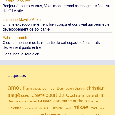
Gérard Lepoutre
Bonjour à toutes et tous, Voici mon second message sur "ce livre
d'or." Le site...
Lucienne Maville-Anku
Un site exceptionnellement bien conçu et convivial qui permet le
développement de soi par le...
Saber Lahmidi
C’est un honneur de faire partie de cet espace où les mots
deviennent ponts entre...
Consultez le livre d’or
Étiquettes
amour
christian
bonheur
Boumedien
Brahim
anku
beauté
daroca
court
satgé
coeur
Colette
dignité
Daroca Mikael
Guinard
jean-marie audrain
espoir
Guillet
liberté
Désir
mikael
lucienne
Lumière
mort
Lucienne Maville-Anku
maville
mots