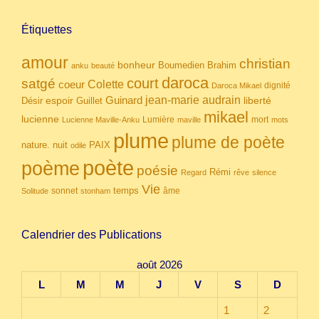
Étiquettes
amour
christian
bonheur
Boumedien
Brahim
anku
beauté
daroca
court
satgé
coeur
Colette
dignité
Daroca Mikael
Guinard
jean-marie audrain
espoir
Guillet
liberté
Désir
mikael
lucienne
Lumière
mort
Lucienne Maville-Anku
maville
mots
plume
plume de poète
nuit
PAIX
nature.
odile
poète
poème
poésie
Rémi
Regard
rêve
silence
Vie
temps
sonnet
âme
Solitude
stonham
Calendrier des Publications
août 2026
L
M
M
J
V
S
D
1
2