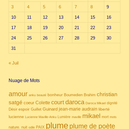
3
4
5
6
7
8
9
10
11
12
13
14
15
16
17
18
19
20
21
22
23
24
25
26
27
28
29
30
31
« Juil
Nuage de Mots
amour
christian
bonheur
Boumedien
Brahim
anku
beauté
daroca
court
satgé
coeur
Colette
dignité
Daroca Mikael
Guinard
jean-marie audrain
espoir
Guillet
liberté
Désir
mikael
lucienne
Lumière
mort
Lucienne Maville-Anku
maville
mots
plume
plume de poète
nuit
PAIX
nature.
odile