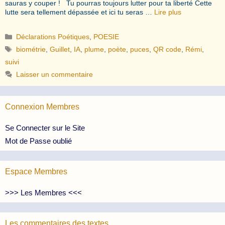
sauras y couper ! Tu pourras toujours lutter pour ta liberté Cette
lutte sera tellement dépassée et ici tu seras …
Lire plus
Catégories
Déclarations Poétiques
,
POESIE
Étiquettes
biométrie
,
Guillet
,
IA
,
plume
,
poète
,
puces
,
QR code
,
Rémi
,
suivi
Laisser un commentaire
Connexion Membres
Se Connecter sur le Site
Mot de Passe oublié
Espace Membres
>>> Les Membres <<<
Les commentaires des textes