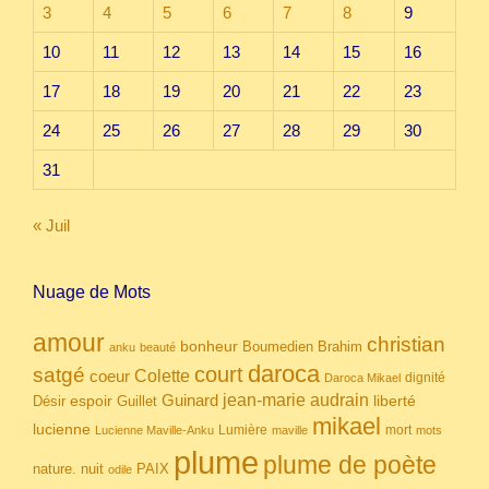
3
4
5
6
7
8
9
10
11
12
13
14
15
16
17
18
19
20
21
22
23
24
25
26
27
28
29
30
31
« Juil
Nuage de Mots
amour
christian
bonheur
Boumedien
Brahim
anku
beauté
daroca
court
satgé
coeur
Colette
dignité
Daroca Mikael
Guinard
jean-marie audrain
espoir
Guillet
liberté
Désir
mikael
lucienne
Lumière
mort
Lucienne Maville-Anku
maville
mots
plume
plume de poète
nuit
PAIX
nature.
odile