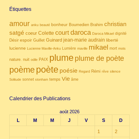
Étiquettes
amour
christian
bonheur
Boumedien
Brahim
anku
beauté
daroca
court
satgé
coeur
Colette
dignité
Daroca Mikael
Guinard
jean-marie audrain
espoir
Guillet
liberté
Désir
mikael
lucienne
Lumière
mort
Lucienne Maville-Anku
maville
mots
plume
plume de poète
nuit
PAIX
nature.
odile
poète
poème
poésie
Rémi
Regard
rêve
silence
Vie
temps
sonnet
âme
Solitude
stonham
Calendrier des Publications
août 2026
L
M
M
J
V
S
D
1
2