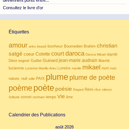
deviennent ponts entre...
Consultez le livre d’or
Étiquettes
amour
christian
bonheur
Boumedien
Brahim
anku
beauté
daroca
court
satgé
coeur
Colette
dignité
Daroca Mikael
Guinard
jean-marie audrain
espoir
Guillet
liberté
Désir
mikael
lucienne
Lumière
mort
Lucienne Maville-Anku
maville
mots
plume
plume de poète
nuit
PAIX
nature.
odile
poète
poème
poésie
Rémi
Regard
rêve
silence
Vie
temps
sonnet
âme
Solitude
stonham
Calendrier des Publications
août 2026