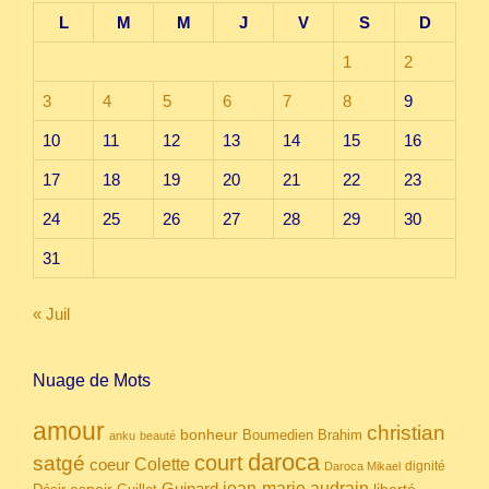
L
M
M
J
V
S
D
1
2
3
4
5
6
7
8
9
10
11
12
13
14
15
16
17
18
19
20
21
22
23
24
25
26
27
28
29
30
31
« Juil
Nuage de Mots
amour
christian
bonheur
Boumedien
Brahim
anku
beauté
daroca
court
satgé
coeur
Colette
dignité
Daroca Mikael
Guinard
jean-marie audrain
espoir