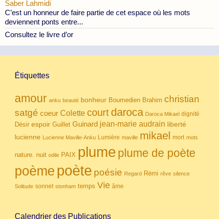
Saber Lahmidi
C’est un honneur de faire partie de cet espace où les mots
deviennent ponts entre...
Consultez le livre d’or
Étiquettes
amour
christian
bonheur
Boumedien
Brahim
anku
beauté
daroca
court
satgé
coeur
Colette
dignité
Daroca Mikael
Guinard
jean-marie audrain
espoir
Guillet
liberté
Désir
mikael
lucienne
Lumière
mort
Lucienne Maville-Anku
maville
mots
plume
plume de poète
nuit
PAIX
nature.
odile
poète
poème
poésie
Rémi
Regard
rêve
silence
Vie
temps
sonnet
âme
Solitude
stonham
Calendrier des Publications