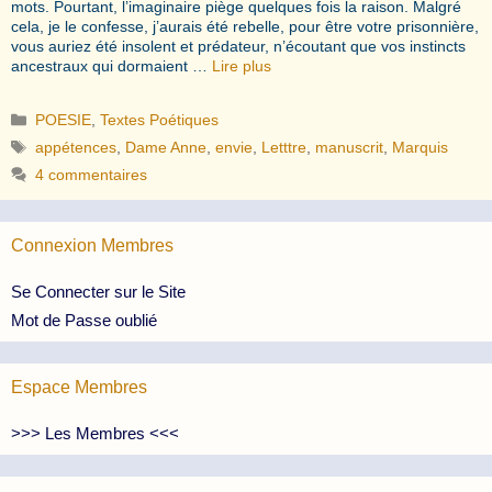
mots. Pourtant, l’imaginaire piège quelques fois la raison. Malgré
cela, je le confesse, j’aurais été rebelle, pour être votre prisonnière,
vous auriez été insolent et prédateur, n’écoutant que vos instincts
ancestraux qui dormaient …
Lire plus
Catégories
POESIE
,
Textes Poétiques
Étiquettes
appétences
,
Dame Anne
,
envie
,
Letttre
,
manuscrit
,
Marquis
4 commentaires
Connexion Membres
Se Connecter sur le Site
Mot de Passe oublié
Espace Membres
>>> Les Membres <<<