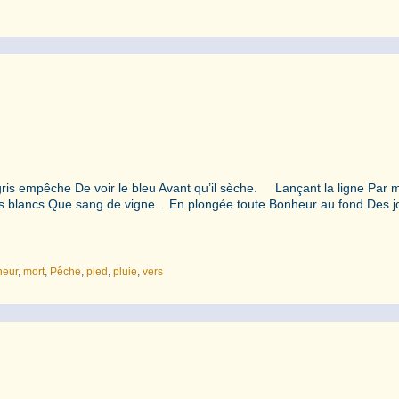
 gris empêche De voir le bleu Avant qu’il sèche. Lançant la ligne Par 
ns blancs Que sang de vigne. En plongée toute Bonheur au fond Des j
heur
,
mort
,
Pêche
,
pied
,
pluie
,
vers