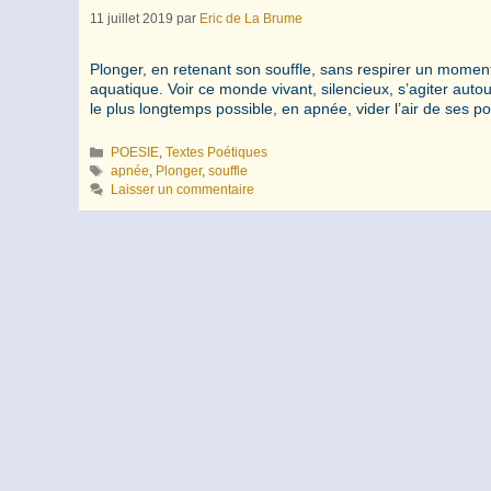
11 juillet 2019
par
Eric de La Brume
Plonger, en retenant son souffle, sans respirer un mome
aquatique. Voir ce monde vivant, silencieux, s’agiter autour
le plus longtemps possible, en apnée, vider l’air de ses po
Catégories
POESIE
,
Textes Poétiques
Étiquettes
apnée
,
Plonger
,
souffle
Laisser un commentaire