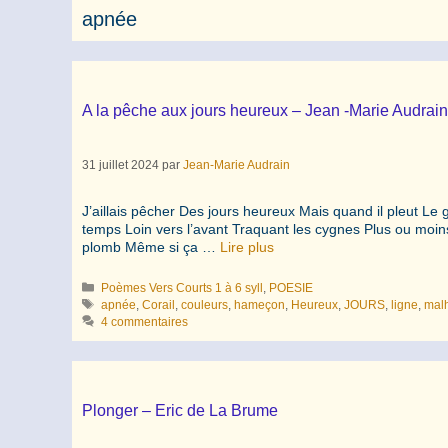
apnée
A la pêche aux jours heureux – Jean -Marie Audrain
31 juillet 2024
par
Jean-Marie Audrain
J’aillais pêcher Des jours heureux Mais quand il pleut Le
temps Loin vers l’avant Traquant les cygnes Plus ou moi
plomb Même si ça …
Lire plus
Catégories
Poèmes Vers Courts 1 à 6 syll
,
POESIE
Étiquettes
apnée
,
Corail
,
couleurs
,
hameçon
,
Heureux
,
JOURS
,
ligne
,
mal
4 commentaires
Plonger – Eric de La Brume