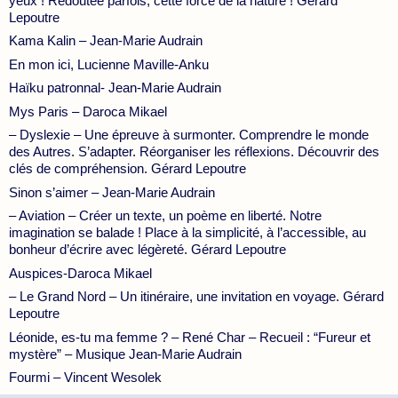
yeux ! Redoutée parfois, cette force de la nature ! Gérard
Lepoutre
Kama Kalin – Jean-Marie Audrain
En mon ici, Lucienne Maville-Anku
Haïku patronnal- Jean-Marie Audrain
Mys Paris – Daroca Mikael
– Dyslexie – Une épreuve à surmonter. Comprendre le monde
des Autres. S’adapter. Réorganiser les réflexions. Découvrir des
clés de compréhension. Gérard Lepoutre
Sinon s’aimer – Jean-Marie Audrain
– Aviation – Créer un texte, un poème en liberté. Notre
imagination se balade ! Place à la simplicité, à l’accessible, au
bonheur d’écrire avec légèreté. Gérard Lepoutre
Auspices-Daroca Mikael
– Le Grand Nord – Un itinéraire, une invitation en voyage. Gérard
Lepoutre
Léonide, es-tu ma femme ? – René Char – Recueil : “Fureur et
mystère” – Musique Jean-Marie Audrain
Fourmi – Vincent Wesolek