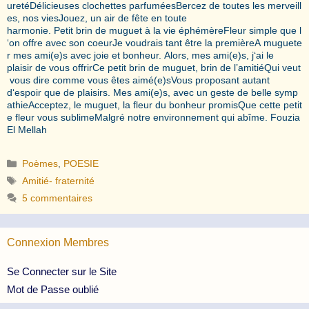
uretéDélicieuses clochettes parfuméesBercez de toutes les merveill
es, nos viesJouez, un air de fête en toute
harmonie. Petit brin de muguet à la vie éphémèreFleur simple que l
‘on offre avec son coeurJe voudrais tant être la premièreA muguete
r mes ami(e)s avec joie et bonheur. Alors, mes ami(e)s, j‘ai le
plaisir de vous offrirCe petit brin de muguet, brin de l’amitiéQui veut
vous dire comme vous êtes aimé(e)sVous proposant autant
d‘espoir que de plaisirs. Mes ami(e)s, avec un geste de belle symp
athieAcceptez, le muguet, la fleur du bonheur promisQue cette petit
e fleur vous sublimeMalgré notre environnement qui abîme. Fouzia
El Mellah
Catégories
Poèmes
,
POESIE
Étiquettes
Amitié- fraternité
5 commentaires
Connexion Membres
Se Connecter sur le Site
Mot de Passe oublié