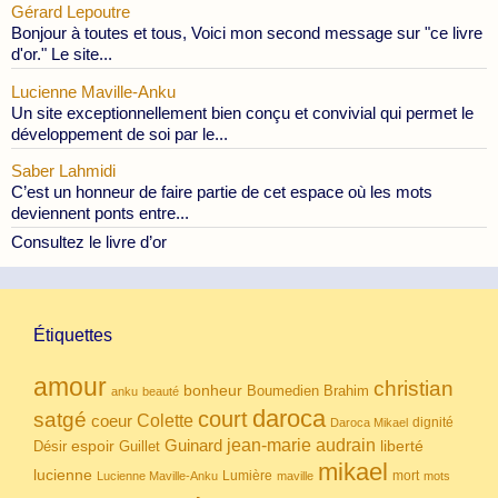
Gérard Lepoutre
Bonjour à toutes et tous, Voici mon second message sur "ce livre
d'or." Le site...
Lucienne Maville-Anku
Un site exceptionnellement bien conçu et convivial qui permet le
développement de soi par le...
Saber Lahmidi
C’est un honneur de faire partie de cet espace où les mots
deviennent ponts entre...
Consultez le livre d’or
Étiquettes
amour
christian
bonheur
Boumedien
Brahim
anku
beauté
daroca
court
satgé
coeur
Colette
dignité
Daroca Mikael
Guinard
jean-marie audrain
espoir
Guillet
liberté
Désir
mikael
lucienne
Lumière
mort
Lucienne Maville-Anku
maville
mots