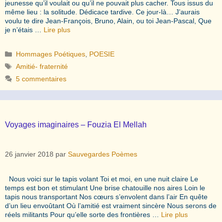
jeunesse qu’il voulait ou qu’il ne pouvait plus cacher. Tous issus du
même lieu : la solitude. Dédicace tardive. Ce jour-là… J’aurais
voulu te dire Jean-François, Bruno, Alain, ou toi Jean-Pascal, Que
je n’étais …
Lire plus
Catégories
Hommages Poétiques
,
POESIE
Étiquettes
Amitié- fraternité
5 commentaires
Voyages imaginaires – Fouzia El Mellah
26 janvier 2018
par
Sauvegardes Poèmes
Nous voici sur le tapis volant Toi et moi, en une nuit claire Le
temps est bon et stimulant Une brise chatouille nos aires Loin le
tapis nous transportant Nos cœurs s’envolent dans l’air En quête
d’un lieu envoûtant Où l’amitié est vraiment sincère Nous serons de
réels militants Pour qu’elle sorte des frontières …
Lire plus