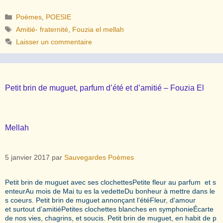
Catégories
Poèmes
,
POESIE
Étiquettes
Amitié- fraternité
,
Fouzia el mellah
Laisser un commentaire
Petit brin de muguet, parfum d’été et d’amitié – Fouzia El
Mellah
5 janvier 2017
par
Sauvegardes Poèmes
Petit brin de muguet avec ses clochettesPetite fleur au parfum et s
enteurAu mois de Mai tu es la vedetteDu bonheur à mettre dans le
s coeurs. Petit brin de muguet annonçant l‘étéFleur, d‘amour
et surtout d’amitiéPetites clochettes blanches en symphonieÉcarte
de nos vies, chagrins, et soucis. Petit brin de muguet, en habit de p