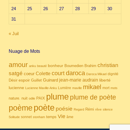
24
25
26
27
28
29
30
31
« Juil
Nuage de Mots
amour
christian
bonheur
Boumedien
Brahim
anku
beauté
daroca
court
satgé
coeur
Colette
dignité
Daroca Mikael
Guinard
jean-marie audrain
espoir
Guillet
liberté
Désir
mikael
lucienne
Lumière
mort
Lucienne Maville-Anku
maville
mots
plume
plume de poète
nuit
PAIX
nature.
odile
poète
poème
poésie
Rémi
Regard
rêve
silence
Vie
temps
sonnet
âme
Solitude
stonham