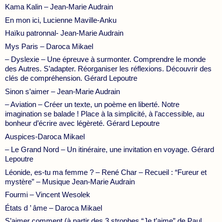
Kama Kalin – Jean-Marie Audrain
En mon ici, Lucienne Maville-Anku
Haïku patronnal- Jean-Marie Audrain
Mys Paris – Daroca Mikael
– Dyslexie – Une épreuve à surmonter. Comprendre le monde
des Autres. S’adapter. Réorganiser les réflexions. Découvrir des
clés de compréhension. Gérard Lepoutre
Sinon s’aimer – Jean-Marie Audrain
– Aviation – Créer un texte, un poème en liberté. Notre
imagination se balade ! Place à la simplicité, à l’accessible, au
bonheur d’écrire avec légèreté. Gérard Lepoutre
Auspices-Daroca Mikael
– Le Grand Nord – Un itinéraire, une invitation en voyage. Gérard
Lepoutre
Léonide, es-tu ma femme ? – René Char – Recueil : “Fureur et
mystère” – Musique Jean-Marie Audrain
Fourmi – Vincent Wesolek
États d ’ âme – Daroca Mikael
S’aimer comment (à partir des 3 strophes “Je t’aime” de Paul