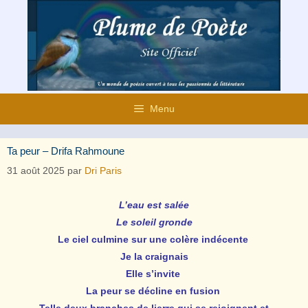
Aller
au
contenu
Menu
Ta peur – Drifa Rahmoune
31 août 2025
par
Dri Paris
L’eau est
salée
Le soleil gronde
Le ciel culmine sur une colère indécente
Je la craignais
Elle s’invite
La peur se décline en fusion
Telle deux branches de lierre qui se rejoignent et