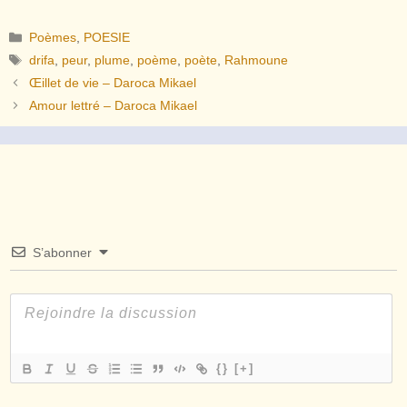
Catégories
Poèmes
,
POESIE
Étiquettes
drifa
,
peur
,
plume
,
poème
,
poète
,
Rahmoune
Œillet de vie – Daroca Mikael
Amour lettré – Daroca Mikael
S’abonner
{}
[+]