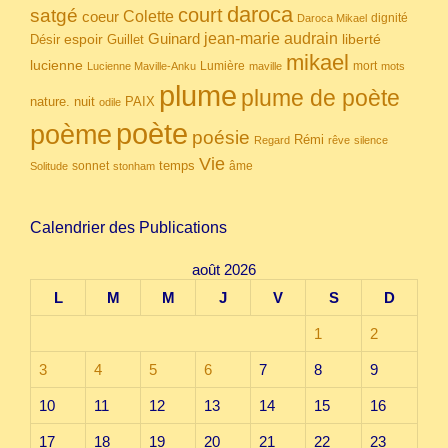
daroca
court
satgé
coeur
Colette
dignité
Daroca Mikael
Guinard
jean-marie audrain
espoir
Guillet
liberté
Désir
mikael
lucienne
Lumière
mort
Lucienne Maville-Anku
maville
mots
plume
plume de poète
nuit
PAIX
nature.
odile
poète
poème
poésie
Rémi
Regard
rêve
silence
Vie
temps
sonnet
âme
Solitude
stonham
Calendrier des Publications
août 2026
L
M
M
J
V
S
D
1
2
3
4
5
6
7
8
9
10
11
12
13
14
15
16
17
18
19
20
21
22
23