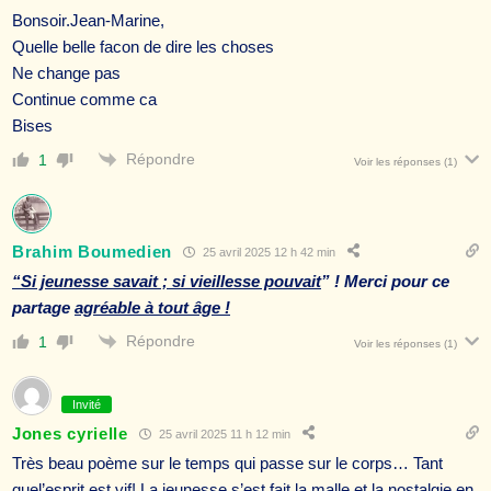
Bonsoir.Jean-Marine,
Quelle belle facon de dire les choses
Ne change pas
Continue comme ca
Bises
Répondre
1
Voir les réponses
(1)
Brahim Boumedien
25 avril 2025 12 h 42 min
“Si jeunesse savait ; si vieillesse pouvait
” ! Merci pour ce
partage
agréable à tout âge !
Répondre
1
Voir les réponses
(1)
Invité
Jones cyrielle
25 avril 2025 11 h 12 min
Très beau poème sur le temps qui passe sur le corps… Tant
quel’esprit est vif! La jeunesse s’est fait la malle et la nostalgie en