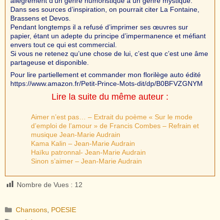
allègrement d’un genre humoristique à un genre mystique.
Dans ses sources d’inspiration, on pourrait citer La Fontaine,
Brassens et Devos.
Pendant longtemps il a refusé d’imprimer ses œuvres sur
papier, étant un adepte du principe d’impermanence et méfiant
envers tout ce qui est commercial.
Si vous ne retenez qu’une chose de lui, c’est que c’est une âme
partageuse et disponible.
Pour lire partiellement et commander mon florilège auto édité
https://www.amazon.fr/Petit-Prince-Mots-dit/dp/B0BFVZGNYM
Lire la suite du même auteur :
Aimer n’est pas… – Extrait du poème « Sur le mode
d’emploi de l’amour » de Francis Combes – Refrain et
musique Jean-Marie Audrain
Kama Kalin – Jean-Marie Audrain
Haïku patronnal- Jean-Marie Audrain
Sinon s’aimer – Jean-Marie Audrain
Nombre de Vues :
12
Catégories
Chansons
,
POESIE