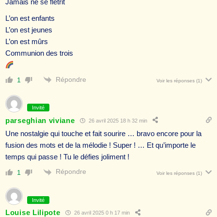
Jamais ne se flétrit
L’on est enfants
L’on est jeunes
L’on est mûrs
Communion des trois
Répondre
1
Voir les réponses
(1)
Invité
parseghian viviane
26 avril 2025 18 h 32 min
Une nostalgie qui touche et fait sourire … bravo encore pour la
fusion des mots et de la mélodie ! Super ! … Et qu’importe le
temps qui passe ! Tu le défies joliment !
Répondre
1
Voir les réponses
(1)
Invité
Louise Lilipote
26 avril 2025 0 h 17 min