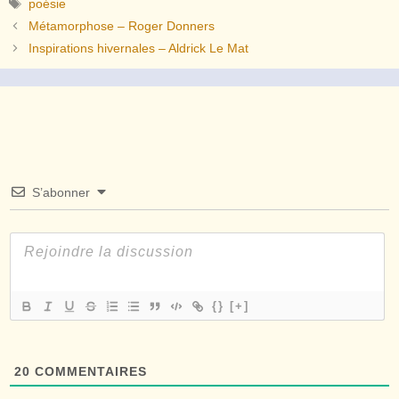
Étiquettes
poésie
Métamorphose – Roger Donners
Inspirations hivernales – Aldrick Le Mat
S’abonner
{}
[+]
20
COMMENTAIRES