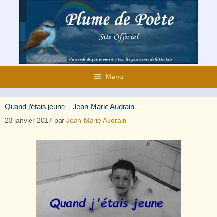
Aller
au
contenu
Menu
Quand j’étais jeune – Jean-Marie Audrain
23 janvier 2017
par
Jean-Marie Audrain