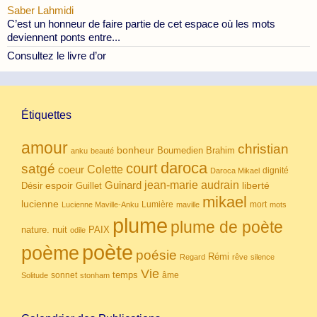
Saber Lahmidi
C’est un honneur de faire partie de cet espace où les mots
deviennent ponts entre...
Consultez le livre d’or
Étiquettes
amour
christian
bonheur
Boumedien
Brahim
anku
beauté
daroca
court
satgé
coeur
Colette
dignité
Daroca Mikael
Guinard
jean-marie audrain
espoir
Guillet
liberté
Désir
mikael
lucienne
Lumière
mort
Lucienne Maville-Anku
maville
mots
plume
plume de poète
nuit
PAIX
nature.
odile
poète
poème
poésie
Rémi
Regard
rêve
silence
Vie
temps
sonnet
âme
Solitude
stonham