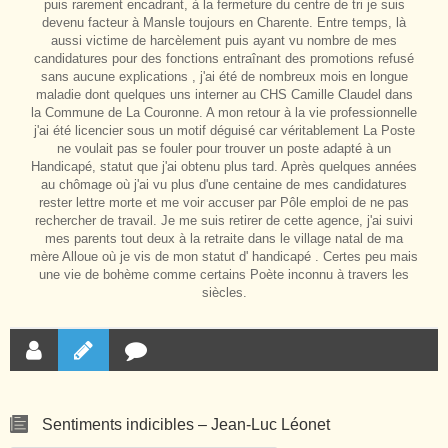
puis rarement encadrant, à la fermeture du centre de tri je suis
devenu facteur à Mansle toujours en Charente. Entre temps, là
aussi victime de harcèlement puis ayant vu nombre de mes
candidatures pour des fonctions entraînant des promotions refusé
sans aucune explications , j'ai été de nombreux mois en longue
maladie dont quelques uns interner au CHS Camille Claudel dans
la Commune de La Couronne. A mon retour à la vie professionnelle
j'ai été licencier sous un motif déguisé car véritablement La Poste
ne voulait pas se fouler pour trouver un poste adapté à un
Handicapé, statut que j'ai obtenu plus tard. Après quelques années
au chômage où j'ai vu plus d'une centaine de mes candidatures
rester lettre morte et me voir accuser par Pôle emploi de ne pas
rechercher de travail. Je me suis retirer de cette agence, j'ai suivi
mes parents tout deux à la retraite dans le village natal de ma
mère Alloue où je vis de mon statut d' handicapé . Certes peu mais
une vie de bohème comme certains Poète inconnu à travers les
siècles.
Sentiments indicibles – Jean-Luc Léonet