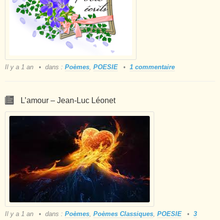
Il y a 1 an
dans :
Poèmes
,
POESIE
1 commentaire
L’amour – Jean-Luc Léonet
Il y a 1 an
dans :
Poèmes
,
Poèmes Classiques
,
POESIE
3