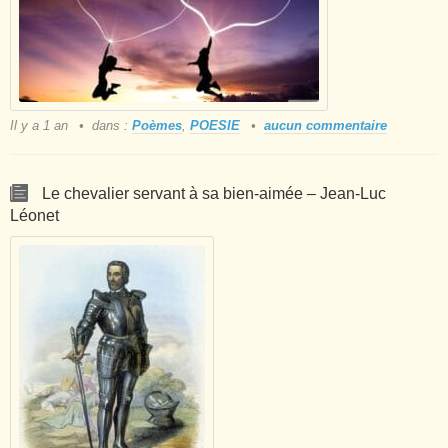
Il y a 1 an
dans :
Poèmes
,
POESIE
aucun commentaire
Le chevalier servant à sa bien-aimée – Jean-Luc
Léonet