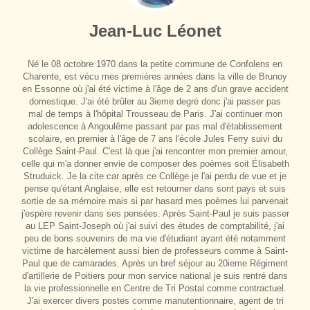
Jean-Luc Léonet
Né le 08 octobre 1970 dans la petite commune de Confolens en
Charente, est vécu mes premières années dans la ville de Brunoy
en Essonne où j'ai été victime à l'âge de 2 ans d'un grave accident
domestique. J'ai été brûler au 3ieme degré donc j'ai passer pas
mal de temps à l'hôpital Trousseau de Paris. J'ai continuer mon
adolescence à Angoulême passant par pas mal d'établissement
scolaire, en premier à l'âge de 7 ans l'école Jules Ferry suivi du
Collège Saint-Paul. C'est là que j'ai rencontrer mon premier amour,
celle qui m'a donner envie de composer des poèmes soit Élisabeth
Struduick. Je la cite car après ce Collège je l'ai perdu de vue et je
pense qu'étant Anglaise, elle est retourner dans sont pays et suis
sortie de sa mémoire mais si par hasard mes poèmes lui parvenait
j'espère revenir dans ses pensées. Après Saint-Paul je suis passer
au LEP Saint-Joseph où j'ai suivi des études de comptabilité, j'ai
peu de bons souvenirs de ma vie d'étudiant ayant été notamment
victime de harcèlement aussi bien de professeurs comme à Saint-
Paul que de camarades. Après un bref séjour au 20ieme Régiment
d'artillerie de Poitiers pour mon service national je suis rentré dans
la vie professionnelle en Centre de Tri Postal comme contractuel.
J'ai exercer divers postes comme manutentionnaire, agent de tri