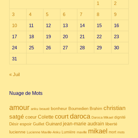
1
2
3
4
5
6
7
8
9
10
11
12
13
14
15
16
17
18
19
20
21
22
23
24
25
26
27
28
29
30
31
« Juil
Nuage de Mots
amour
christian
bonheur
Boumedien
Brahim
anku
beauté
daroca
court
satgé
coeur
Colette
dignité
Daroca Mikael
Guinard
jean-marie audrain
espoir
Guillet
liberté
Désir
mikael
lucienne
Lumière
mort
Lucienne Maville-Anku
maville
mots