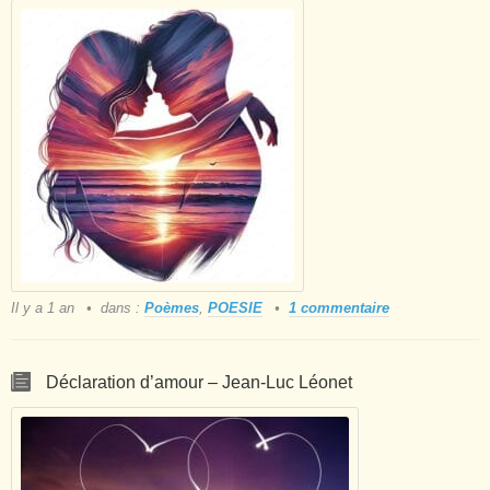
Il y a 1 an
dans :
Poèmes
,
POESIE
1 commentaire
Déclaration d’amour – Jean-Luc Léonet