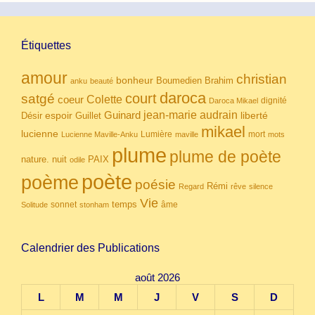
Étiquettes
amour
christian
bonheur
Boumedien
Brahim
anku
beauté
daroca
court
satgé
coeur
Colette
dignité
Daroca Mikael
Guinard
jean-marie audrain
espoir
Guillet
liberté
Désir
mikael
lucienne
Lumière
mort
Lucienne Maville-Anku
maville
mots
plume
plume de poète
nuit
PAIX
nature.
odile
poète
poème
poésie
Rémi
Regard
rêve
silence
Vie
temps
sonnet
âme
Solitude
stonham
Calendrier des Publications
août 2026
L
M
M
J
V
S
D