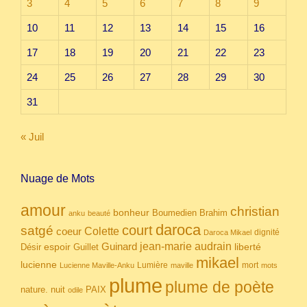
3
4
5
6
7
8
9
10
11
12
13
14
15
16
17
18
19
20
21
22
23
24
25
26
27
28
29
30
31
« Juil
Nuage de Mots
amour
christian
bonheur
Boumedien
Brahim
anku
beauté
daroca
court
satgé
coeur
Colette
dignité
Daroca Mikael
Guinard
jean-marie audrain
espoir
Guillet
liberté
Désir
mikael
lucienne
Lumière
mort
Lucienne Maville-Anku
maville
mots
plume
plume de poète
nuit
PAIX
nature.
odile