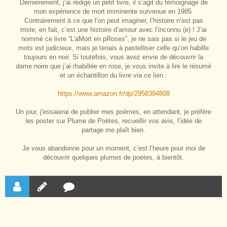
Dernièrement, j’ai rédigé un petit livre, il s’agit du témoignage de
mon expérience de mort imminente survenue en 1985.
Contrairement à ce que l’on peut imaginer, l’histoire n’est pas
triste, en fait, c’est une histoire d’amour avec l’inconnu (e) ! J’ai
nommé ce livre “L’aMort en pRoses”, je ne sais pas si le jeu de
mots est judicieux, mais je tenais à pastelliser celle qu’on habille
toujours en noir. Si toutefois, vous avez envie de découvrir la
dame noire que j’ai rhabillée en rose, je vous invite à lire le résumé
et un échantillon du livre via ce lien :
https://www.amazon.fr/dp/2958394808
Un jour, j'essaierai de publier mes poèmes, en attendant, je préfère
les poster sur Plume de Poètes, recueillir vos avis, l’idée de
partage me plaît bien.
Je vous abandonne pour un moment, c’est l’heure pour moi de
découvrir quelques plumes de poètes, à bientôt.