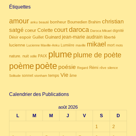
Étiquettes
amour
christian
bonheur
Boumedien
Brahim
anku
beauté
daroca
court
satgé
coeur
Colette
dignité
Daroca Mikael
Guinard
jean-marie audrain
espoir
Guillet
liberté
Désir
mikael
lucienne
Lumière
mort
Lucienne Maville-Anku
maville
mots
plume
plume de poète
nuit
PAIX
nature.
odile
poète
poème
poésie
Rémi
Regard
rêve
silence
Vie
temps
sonnet
âme
Solitude
stonham
Calendrier des Publications
août 2026
L
M
M
J
V
S
D
1
2