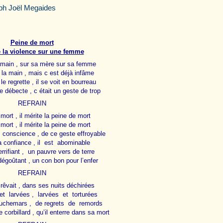
eph Joël Megaides
Peine de mort
 la violence sur une femme
a main , sur sa mère sur sa femme
 la main , mais c est déjà infâme
le regrette , il se voit en bourreau
e débecte , c était un geste de trop
REFRAIN
mort , il mérite la peine de mort
mort , il mérite la peine de mort
is conscience , de ce geste effroyable
a confiance , il est abominable
rrifiant , un pauvre vers de terre
égoûtant , un con bon pour l’enfer
REFRAIN
 rêvait , dans ses nuits déchirées
t larvées , larvées et torturées
auchemars , de regrets de remords
 corbillard , qu’il enterre dans sa mort