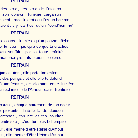
REFRAIN
t des voix , les voix de l’oraison
t son convoi , funèbre cargaison
criaient , mec tu crois qu t’es un homme
laient , z’y va t’es qu’un “cond’homme”
REFRAIN
 coups , tu n’es qu’un pauvre lâche
 le cou , jus-qu à ce que tu craches
vont souffrir , par ta faute enfoiré
aman martyre , ils seront éplorés
REFRAIN
 jamais rien , elle porte ton enfant
s des poings , et elle elle te défend
à une femme , ce diamant cette lumière
ui réclame , de l’Amour sans frontière .
REFRAIN
nstant , chaque battement de ton coeur
 présents , habille là de douceur
 caresses , ton rire et tes sourires
endresse , c’est ton plus bel empire
 , elle mérite d’être Reine d Amour
 , elle mérite d’être Reine d Amour