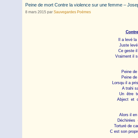
Peine de mort Contre la violence sur une femme – Jos
8 mars 2015
par
Sauvegardes Poèmes
Contre
Il a levé l
Juste levé
Ce geste il 
Vraiment il s
Peine de 
Peine de 
Lorsqu il a pr
A trahi s
Un être te
Abject et d
Alors il en
Déchirées e
Torturé de c
C est son propre