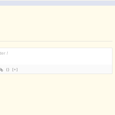
{}
[+]