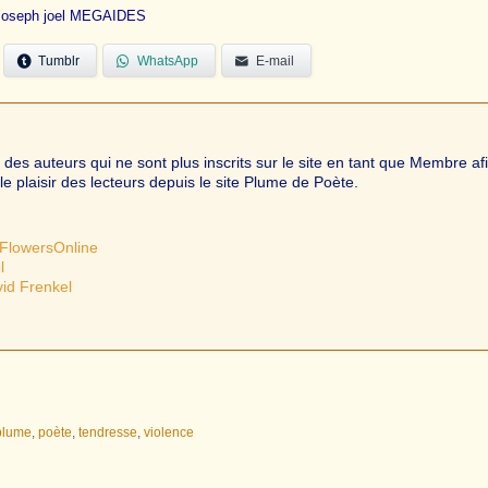
Joseph joel MEGAIDES
Tumblr
WhatsApp
E-mail
s auteurs qui ne sont plus inscrits sur le site en tant que Membre af
le plaisir des lecteurs depuis le site Plume de Poète.
FlowersOnline
l
vid Frenkel
plume
,
poète
,
tendresse
,
violence