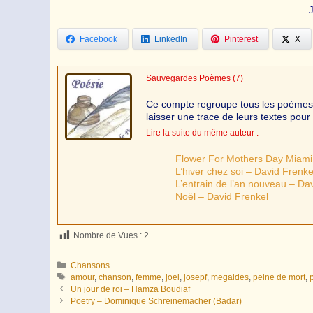
Facebook
LinkedIn
Pinterest
X
Sauvegardes Poèmes
(7)
Ce compte regroupe tous les poèmes de
laisser une trace de leurs textes pour 
Lire la suite du même auteur :
Flower For Mothers Day Miami
L’hiver chez soi – David Frenke
L’entrain de l’an nouveau – Da
Noël – David Frenkel
Nombre de Vues :
2
Catégories
Chansons
Étiquettes
amour
,
chanson
,
femme
,
joel
,
josepf
,
megaides
,
peine de mort
,
Un jour de roi – Hamza Boudiaf
Poetry – Dominique Schreinemacher (Badar)