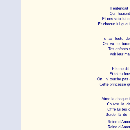
Il entendai
Qui huaien
Et ces voix lui 
Et chacun lui gueu
Tu as foutu des
On va te tordre
Tes enfants 
Voir leur m
Elle ne dit
Et toi tu fou
On n’ touche pas 
Cette princesse q
Aime la chaque i
Couvre là de
Offre lui tes
Borde là de t
Reine d Amour
Reine d Amour