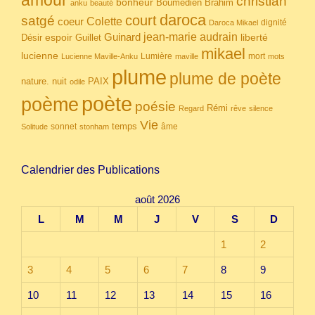
christian
bonheur
Boumedien
Brahim
anku
beauté
daroca
court
satgé
coeur
Colette
dignité
Daroca Mikael
Guinard
jean-marie audrain
espoir
Guillet
liberté
Désir
mikael
lucienne
Lumière
mort
Lucienne Maville-Anku
maville
mots
plume
plume de poète
nuit
PAIX
nature.
odile
poète
poème
poésie
Rémi
Regard
rêve
silence
Vie
temps
sonnet
âme
Solitude
stonham
Calendrier des Publications
août 2026
L
M
M
J
V
S
D
1
2
3
4
5
6
7
8
9
10
11
12
13
14
15
16