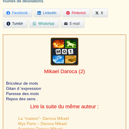
Ruines de désolations.
Facebook
LinkedIn
Pinterest
X
Tumblr
WhatsApp
E-mail
Mikael Daroca
(2)
Bricoleur de mots
Gitan d 'expression
Paresse des mots
Repos des sens .
Lire la suite du même auteur :
La “maison”- Daroca Mikael
Mys Paris – Daroca Mikael
Auspices-Daroca Mikael