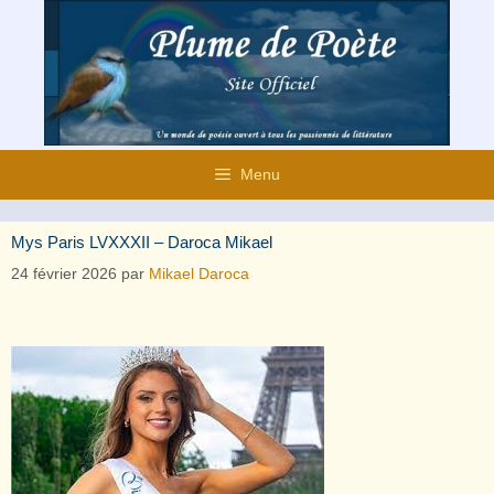
Aller
au
contenu
Menu
Mys Paris LVXXXII – Daroca Mikael
24 février 2026
par
Mikael Daroca