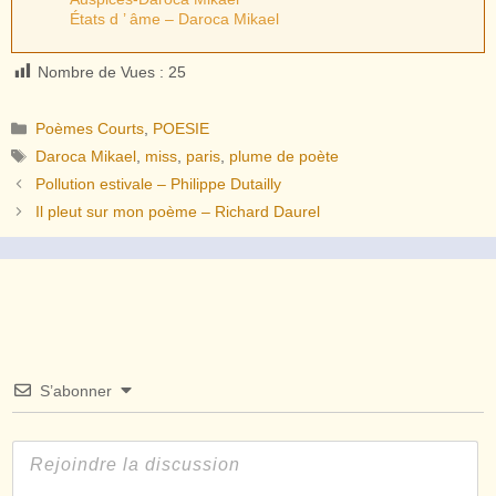
États d ’ âme – Daroca Mikael
Nombre de Vues :
25
Catégories
Poèmes Courts
,
POESIE
Étiquettes
Daroca Mikael
,
miss
,
paris
,
plume de poète
Pollution estivale – Philippe Dutailly
Il pleut sur mon poème – Richard Daurel
S’abonner