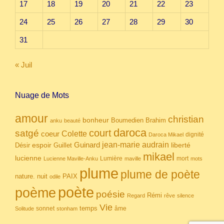
17
18
19
20
21
22
23
24
25
26
27
28
29
30
31
« Juil
Nuage de Mots
amour
christian
bonheur
Boumedien
Brahim
anku
beauté
daroca
court
satgé
coeur
Colette
dignité
Daroca Mikael
Guinard
jean-marie audrain
espoir
Guillet
liberté
Désir
mikael
lucienne
Lumière
mort
Lucienne Maville-Anku
maville
mots
plume
plume de poète
nuit
PAIX
nature.
odile
poète
poème
poésie
Rémi
Regard
rêve
silence
Vie
temps
sonnet
âme
Solitude
stonham