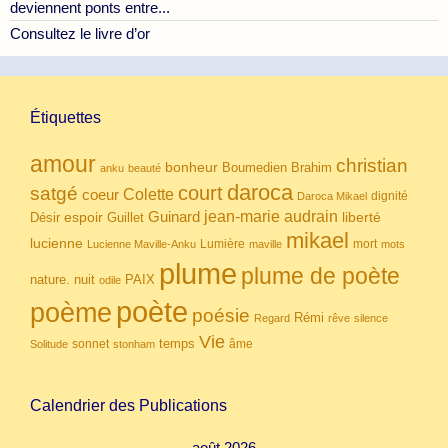
deviennent ponts entre...
Consultez le livre d’or
Étiquettes
amour
christian
bonheur
Boumedien
Brahim
anku
beauté
daroca
court
satgé
coeur
Colette
dignité
Daroca Mikael
Guinard
jean-marie audrain
espoir
Guillet
liberté
Désir
mikael
lucienne
Lumière
mort
Lucienne Maville-Anku
maville
mots
plume
plume de poète
nuit
PAIX
nature.
odile
poète
poème
poésie
Rémi
Regard
rêve
silence
Vie
temps
sonnet
âme
Solitude
stonham
Calendrier des Publications
août 2026