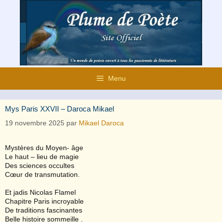
Aller
au
contenu
Menu
Mys Paris XXVII – Daroca Mikael
19 novembre 2025
par
Mikael Daroca
Mystères du Moyen- âge
Le haut – lieu de magie
Des sciences occultes
Cœur de transmutation.
Et jadis Nicolas Flamel
Chapitre Paris incroyable
De traditions fascinantes
Belle histoire sommeille .