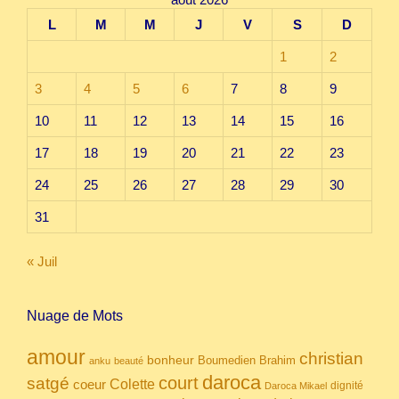
L
M
M
J
V
S
D
1
2
3
4
5
6
7
8
9
10
11
12
13
14
15
16
17
18
19
20
21
22
23
24
25
26
27
28
29
30
31
« Juil
Nuage de Mots
amour
christian
bonheur
Boumedien
Brahim
anku
beauté
daroca
court
satgé
coeur
Colette
dignité
Daroca Mikael