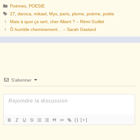
Catégories
Poèmes
,
POESIE
Étiquettes
27
,
daroca
,
mikael
,
Mys
,
paris
,
plume
,
poème
,
poète
Mais à quoi ça sert, cher Albert ? – Rémi Guillet
Ô humble cheminement… – Sarah Gastard
S’abonner
{}
[+]