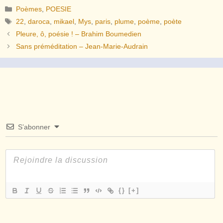
Catégories
Poèmes
,
POESIE
Étiquettes
22
,
daroca
,
mikael
,
Mys
,
paris
,
plume
,
poème
,
poète
Pleure, ô, poésie ! – Brahim Boumedien
Sans préméditation – Jean-Marie-Audrain
S’abonner
{}
[+]