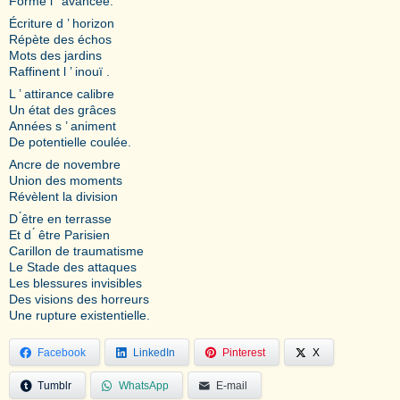
Forme l ’ avancée.
Écriture d ’ horizon
Répète des échos
Mots des jardins
Raffinent l ’ inouï .
L ’ attirance calibre
Un état des grâces
Années s ’ animent
De potentielle coulée.
Ancre de novembre
Union des moments
Révèlent la division
D ́être en terrasse
Et d ́ être Parisien
Carillon de traumatisme
Le Stade des attaques
Les blessures invisibles
Des visions des horreurs
Une rupture existentielle.
Facebook
LinkedIn
Pinterest
X
Tumblr
WhatsApp
E-mail