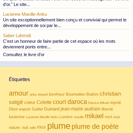
d'or." Le site...
Lucienne Maville-Anku
Un site exceptionnellement bien conçu et convivial qui permet le
développement de soi par le...
Saber Lahmidi
C’est un honneur de faire partie de cet espace où les mots
deviennent ponts entre...
Consultez le livre d’or
Étiquettes
amour
christian
bonheur
Boumedien
Brahim
anku
beauté
daroca
court
satgé
coeur
Colette
dignité
Daroca Mikael
Guinard
jean-marie audrain
espoir
Guillet
liberté
Désir
mikael
lucienne
Lumière
mort
Lucienne Maville-Anku
maville
mots
plume
plume de poète
nuit
PAIX
nature.
odile