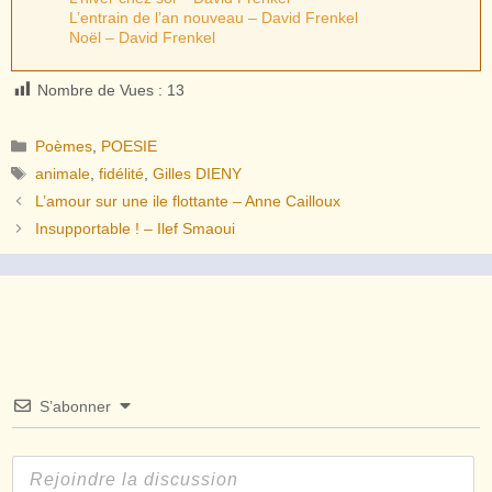
L’entrain de l’an nouveau – David Frenkel
Noël – David Frenkel
Nombre de Vues :
13
Catégories
Poèmes
,
POESIE
Étiquettes
animale
,
fidélité
,
Gilles DIENY
L’amour sur une ile flottante – Anne Cailloux
Insupportable ! – Ilef Smaoui
S’abonner