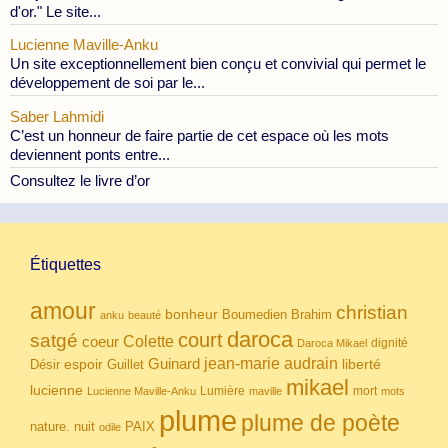
d'or." Le site...
Lucienne Maville-Anku
Un site exceptionnellement bien conçu et convivial qui permet le
développement de soi par le...
Saber Lahmidi
C’est un honneur de faire partie de cet espace où les mots
deviennent ponts entre...
Consultez le livre d’or
Étiquettes
amour
christian
bonheur
Boumedien
Brahim
anku
beauté
daroca
court
satgé
coeur
Colette
dignité
Daroca Mikael
Guinard
jean-marie audrain
espoir
Guillet
liberté
Désir
mikael
lucienne
Lumière
mort
Lucienne Maville-Anku
maville
mots
plume
plume de poète
nuit
PAIX
nature.
odile