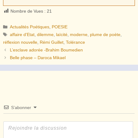
Nombre de Vues :
21
Catégories
Actualités Poétiques
,
POESIE
Étiquettes
affaire d'Etat
,
dilemme
,
laïcité
,
moderne
,
plume de poète
,
réflexion nouvelle
,
Rémi Guillet
,
Tolérance
L’esclave adorée -Brahim Boumedien
Belle phase – Daroca Mikael
S’abonner