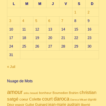
L
M
M
J
V
S
D
1
2
3
4
5
6
7
8
9
10
11
12
13
14
15
16
17
18
19
20
21
22
23
24
25
26
27
28
29
30
31
« Juil
Nuage de Mots
amour
christian
bonheur
Boumedien
Brahim
anku
beauté
daroca
court
satgé
coeur
Colette
dignité
Daroca Mikael
Guinard
jean-marie audrain
espoir
Guillet
liberté
Désir