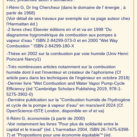
I-Rémi G, Dr Ing Chercheur (dans le domaine de l’ énergie ; à
partir de 1968)
(Voir détail de ses travaux par exemple sur sa page auteur chez
l'Harmattan éd.)
-2 livres chez Elsevier éditions en vf et va en 1998 "Du
diagramme hygrométrique de combustion aux pompes à
vapeur d’eau " ISBN 2-84299-073-0 et en 2000 "Wet Way
Combustion " ISBN 2-84299-180-X
-Thèse en 2002 sur la combustion par voie humide (Univ Henri
Poincaré Nancy1)
-Très nombreuses articles notamment sur la combustion
humide dont il est l'inventeur et créateur de l'aphorisme (Cf
article paru dans les techniques de l'ingénieur en octobre 2018)
-Dernier livre "Wet Combustion and Water Vapor Pump-Cycle
Efficiency (éd "Cambridge Scholars Publishing 2019, 978-1-
5275-3902-0)
-Dernière publication sur la "Combustion humide de l'hydrogène
et cycle de la pompe à vapeur d’eau" en mars/avril 2024 (Cf.
OpenScience-ISTE London, disponible en vf et va)
II-Rémi G, économiste (à partir de 2000)
-Voir notamment les livres "Pour plus de solidarité entre le
capital et le travail" (éd. L'harmattan 2004, ISBN 26-7475-6398-
7) et "Propositions pour une économie équitable"* (éd.