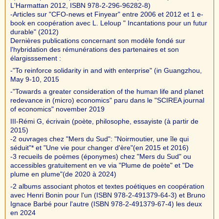
L'Harmattan 2012, ISBN 978-2-296-96282-8)
-Articles sur "CFO-news et Finyear" entre 2006 et 2012 et 1 e-
book en coopération avec L. Leloup " Incantations pour un futur
durable" (2012)
Dernières publications concernant son modèle fondé sur
l'hybridation des rémunérations des partenaires et son
élargisssement :
-"To reinforce solidarity in and with enterprise" (in Guangzhou,
May 9-10, 2015
-"Towards a greater consideration of the human life and planet
redevance in (micro) economics" paru dans le "SCIREA journal
of economics" november 2019
III-Rémi G, écrivain (poète, philosophe, essayiste (à partir de
2015)
-2 ouvrages chez "Mers du Sud": "Noirmoutier, une île qui
séduit"* et "Une vie pour changer d'ère"(en 2015 et 2016)
-3 recueils de poèmes (éponymes) chez "Mers du Sud" ou
accessibles gratuitement en ve via "Plume de poète" et "De
plume en plume"(de 2020 à 2024)
-2 albums associant photos et textes poétiques en coopération
avec Henri Bonin pour l'un (ISBN 978-2-491379-64-3) et Bruno
Ignace Barbé pour l'autre (ISBN 978-2-491379-67-4) les deux
en 2024