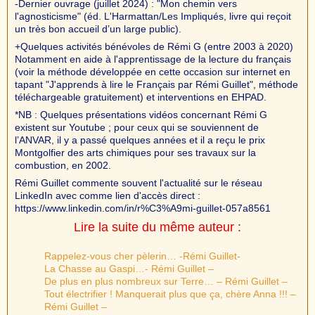
-Dernier ouvrage (juillet 2024) : "Mon chemin vers
l'agnosticisme" (éd. L'Harmattan/Les Impliqués, livre qui reçoit
un très bon accueil d’un large public).
+Quelques activités bénévoles de Rémi G (entre 2003 à 2020)
Notamment en aide à l'apprentissage de la lecture du français
(voir la méthode développée en cette occasion sur internet en
tapant "J'apprends à lire le Français par Rémi Guillet", méthode
téléchargeable gratuitement) et interventions en EHPAD.
*NB : Quelques présentations vidéos concernant Rémi G
existent sur Youtube ; pour ceux qui se souviennent de
l’ANVAR, il y a passé quelques années et il a reçu le prix
Montgolfier des arts chimiques pour ses travaux sur la
combustion, en 2002.
Rémi Guillet commente souvent l'actualité sur le réseau
LinkedIn avec comme lien d'accès direct :
https://www.linkedin.com/in/r%C3%A9mi-guillet-057a8561
Lire la suite du même auteur :
Rappelez-vous cher pèlerin… -Rémi Guillet-
La Chasse au Gaspi…- Rémi Guillet –
De plus en plus nombreux sur Terre… – Rémi Guillet –
Tout électrifier ! Manquerait plus que ça, chère Anna !!! –
Rémi Guillet –