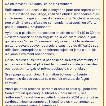
Né en janvier 1943 dans l’île de Noirmoutier*
Suffisamment au-dessus de la moyenne pour être repéré par le
curé et l’instit de son village, il fait des études secondaires puis
supérieures malgré son peu d’attirance pour l’école et le savoir,
trop enclin à se satisfaire de contempler la proposition offerte
par la « nature » environnante…
Ayant eu à plusieurs reprises des soucis de santé (10 et 30 ans,
il est très conscient de la fragilité de la vie. Alors, chaque jour, il
quittera son "bureau" comme s’ il n’y reviendrait le lendemain,
un autre devant pouvoir poursuivre sans trop de difficultés ses
réflexions, entreprises sur différents sujets, et jamais que, lui,
n’a jamais vraiment abandonnés.
Ce souci s’est aussi traduit par celui de souvent communiquer,
écrire des articles, et plus tard le moment venu de publier des
ouvrages en français et même quelquefois en anglais…
Si sa page auteur (chez l’Harmattan éditions) présente
l’ensemble de ses travaux cela est fait en vrac, de façon
confuse !
Aussi pour ses proches, parents et amis et ceux qui peut être
trouveront un quelconque intérêt à « poursuivre », ses
"réflexions", il s’est livré en cette fin d’année 2024 à une brève
synthèse mieux ordonnée et il l’espère plus « pertinente. La
voici, présentée selon 3 domaines :