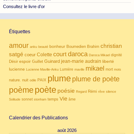
Consultez le livre d’or
Étiquettes
amour
christian
bonheur
Boumedien
Brahim
anku
beauté
daroca
court
satgé
coeur
Colette
dignité
Daroca Mikael
Guinard
jean-marie audrain
espoir
Guillet
liberté
Désir
mikael
lucienne
Lumière
mort
Lucienne Maville-Anku
maville
mots
plume
plume de poète
nuit
PAIX
nature.
odile
poète
poème
poésie
Rémi
Regard
rêve
silence
Vie
temps
sonnet
âme
Solitude
stonham
Calendrier des Publications
août 2026