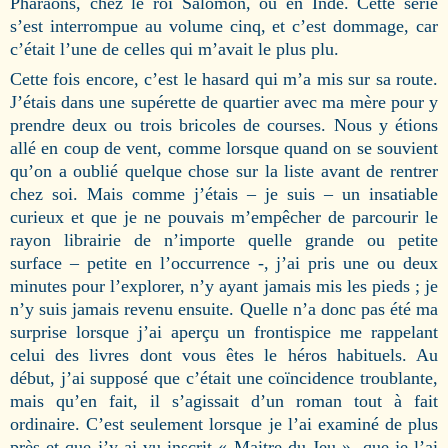
Pharaons, chez le roi Salomon, ou en Inde. Cette série
s’est interrompue au volume cinq, et c’est dommage, car
c’était l’une de celles qui m’avait le plus plu.
Cette fois encore, c’est le hasard qui m’a mis sur sa route.
J’étais dans une supérette de quartier avec ma mère pour y
prendre deux ou trois bricoles de courses. Nous y étions
allé en coup de vent, comme lorsque quand on se souvient
qu’on a oublié quelque chose sur la liste avant de rentrer
chez soi. Mais comme j’étais – je suis – un insatiable
curieux et que je ne pouvais m’empêcher de parcourir le
rayon librairie de n’importe quelle grande ou petite
surface – petite en l’occurrence -, j’ai pris une ou deux
minutes pour l’explorer, n’y ayant jamais mis les pieds ; je
n’y suis jamais revenu ensuite. Quelle n’a donc pas été ma
surprise lorsque j’ai aperçu un frontispice me rappelant
celui des livres dont vous êtes le héros habituels. Au
début, j’ai supposé que c’était une coïncidence troublante,
mais qu’en fait, il s’agissait d’un roman tout à fait
ordinaire. C’est seulement lorsque je l’ai examiné de plus
près et que j’y ai vu inscrit « Maitre du Jeu », que je l’ai