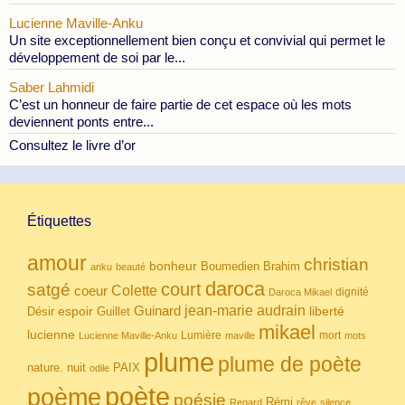
Lucienne Maville-Anku
Un site exceptionnellement bien conçu et convivial qui permet le
développement de soi par le...
Saber Lahmidi
C’est un honneur de faire partie de cet espace où les mots
deviennent ponts entre...
Consultez le livre d’or
Étiquettes
amour
christian
bonheur
Boumedien
Brahim
anku
beauté
daroca
court
satgé
coeur
Colette
dignité
Daroca Mikael
Guinard
jean-marie audrain
espoir
Guillet
liberté
Désir
mikael
lucienne
Lumière
mort
Lucienne Maville-Anku
maville
mots
plume
plume de poète
nuit
PAIX
nature.
odile
poète
poème
poésie
Rémi
Regard
rêve
silence