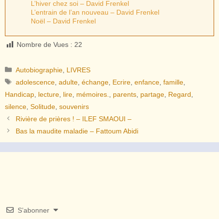
L’hiver chez soi – David Frenkel
L’entrain de l’an nouveau – David Frenkel
Noël – David Frenkel
Nombre de Vues :
22
Catégories
Autobiographie
,
LIVRES
Étiquettes
adolescence
,
adulte
,
échange
,
Ecrire
,
enfance
,
famille
,
Handicap
,
lecture
,
lire
,
mémoires.
,
parents
,
partage
,
Regard
,
silence
,
Solitude
,
souvenirs
Rivière de prières ! – ILEF SMAOUI –
Bas la maudite maladie – Fattoum Abidi
S’abonner