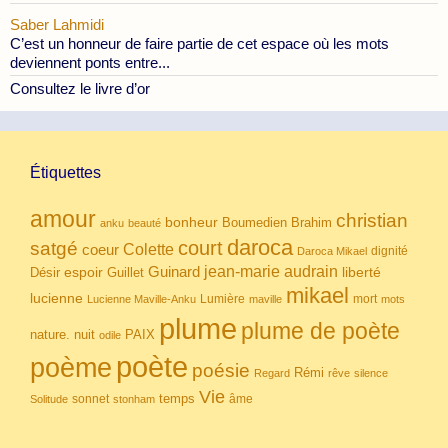
Saber Lahmidi
C’est un honneur de faire partie de cet espace où les mots
deviennent ponts entre...
Consultez le livre d’or
Étiquettes
amour
christian
bonheur
Boumedien
Brahim
anku
beauté
daroca
court
satgé
coeur
Colette
dignité
Daroca Mikael
Guinard
jean-marie audrain
espoir
Guillet
liberté
Désir
mikael
lucienne
Lumière
mort
Lucienne Maville-Anku
maville
mots
plume
plume de poète
nuit
PAIX
nature.
odile
poète
poème
poésie
Rémi
Regard
rêve
silence
Vie
temps
sonnet
âme
Solitude
stonham