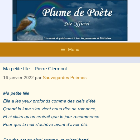
Aller
au
contenu
Menu
Ma petite fille – Pierre Clermont
16 janvier 2022
par
Sauvegardes Poèmes
Ma petite fille
Elle a les yeux profonds comme des ciels d’été
Quand la lune s’en vient nous dire sa romance,
Et si clairs qu’on croirait que le jour recommence
Pour que la nuit s’achève avant d’avoir été.
Son rire est musical comme un cristal frotté