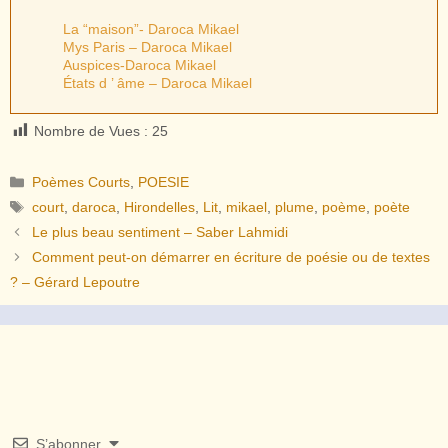
La “maison”- Daroca Mikael
Mys Paris – Daroca Mikael
Auspices-Daroca Mikael
États d ’ âme – Daroca Mikael
Nombre de Vues :
25
Catégories
Poèmes Courts
,
POESIE
Étiquettes
court
,
daroca
,
Hirondelles
,
Lit
,
mikael
,
plume
,
poème
,
poète
Le plus beau sentiment – Saber Lahmidi
Comment peut-on démarrer en écriture de poésie ou de textes
? – Gérard Lepoutre
S’abonner