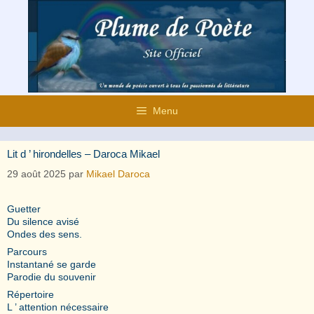
Aller
au
contenu
Menu
Lit d ’ hirondelles – Daroca Mikael
29 août 2025
par
Mikael Daroca
Guetter
Du silence avisé
Ondes des sens.
Parcours
Instantané se garde
Parodie du souvenir
Répertoire
L ’ attention nécessaire