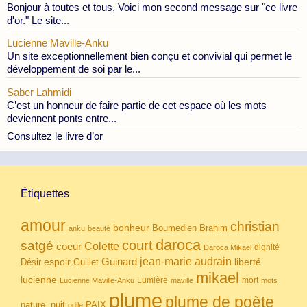
Bonjour à toutes et tous, Voici mon second message sur "ce livre
d'or." Le site...
Lucienne Maville-Anku
Un site exceptionnellement bien conçu et convivial qui permet le
développement de soi par le...
Saber Lahmidi
C’est un honneur de faire partie de cet espace où les mots
deviennent ponts entre...
Consultez le livre d’or
Étiquettes
amour
christian
bonheur
Boumedien
Brahim
anku
beauté
daroca
court
satgé
coeur
Colette
dignité
Daroca Mikael
Guinard
jean-marie audrain
espoir
Guillet
liberté
Désir
mikael
lucienne
Lumière
mort
Lucienne Maville-Anku
maville
mots
plume
plume de poète
nuit
PAIX
nature.
odile