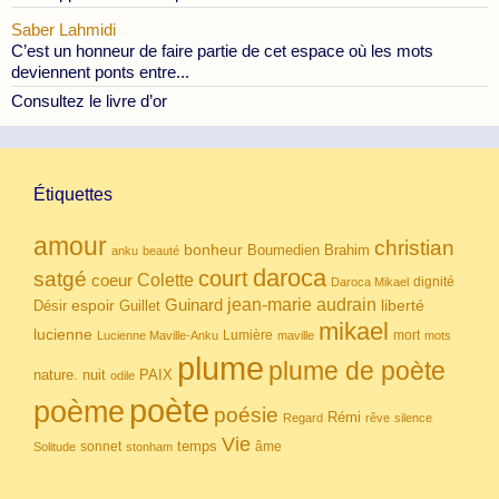
Saber Lahmidi
C’est un honneur de faire partie de cet espace où les mots
deviennent ponts entre...
Consultez le livre d’or
Étiquettes
amour
christian
bonheur
Boumedien
Brahim
anku
beauté
daroca
court
satgé
coeur
Colette
dignité
Daroca Mikael
Guinard
jean-marie audrain
espoir
Guillet
liberté
Désir
mikael
lucienne
Lumière
mort
Lucienne Maville-Anku
maville
mots
plume
plume de poète
nuit
PAIX
nature.
odile
poète
poème
poésie
Rémi
Regard
rêve
silence
Vie
temps
sonnet
âme
Solitude
stonham