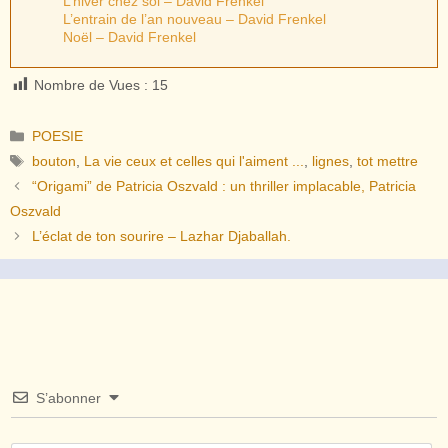
L’hiver chez soi – David Frenkel
L’entrain de l’an nouveau – David Frenkel
Noël – David Frenkel
Nombre de Vues :
15
Catégories
POESIE
Étiquettes
bouton
,
La vie ceux et celles qui l'aiment ...
,
lignes
,
tot mettre
“Origami” de Patricia Oszvald : un thriller implacable, Patricia
Oszvald
L’éclat de ton sourire – Lazhar Djaballah.
S’abonner