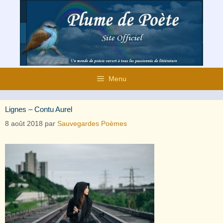
Aller
au
contenu
Menu
Lignes – Contu Aurel
8 août 2018
par
Sauvegardes Poèmes