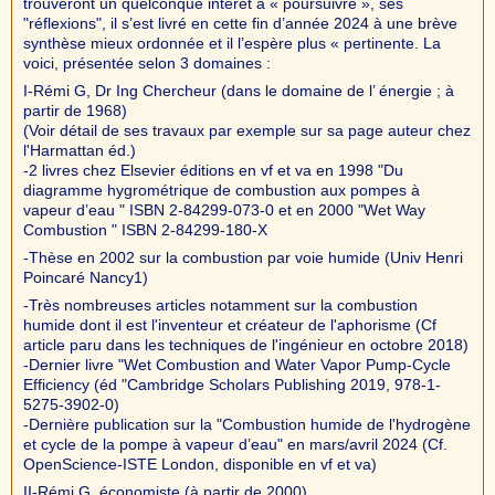
trouveront un quelconque intérêt à « poursuivre », ses
"réflexions", il s’est livré en cette fin d’année 2024 à une brève
synthèse mieux ordonnée et il l’espère plus « pertinente. La
voici, présentée selon 3 domaines :
I-Rémi G, Dr Ing Chercheur (dans le domaine de l’ énergie ; à
partir de 1968)
(Voir détail de ses travaux par exemple sur sa page auteur chez
l'Harmattan éd.)
-2 livres chez Elsevier éditions en vf et va en 1998 "Du
diagramme hygrométrique de combustion aux pompes à
vapeur d’eau " ISBN 2-84299-073-0 et en 2000 "Wet Way
Combustion " ISBN 2-84299-180-X
-Thèse en 2002 sur la combustion par voie humide (Univ Henri
Poincaré Nancy1)
-Très nombreuses articles notamment sur la combustion
humide dont il est l'inventeur et créateur de l'aphorisme (Cf
article paru dans les techniques de l'ingénieur en octobre 2018)
-Dernier livre "Wet Combustion and Water Vapor Pump-Cycle
Efficiency (éd "Cambridge Scholars Publishing 2019, 978-1-
5275-3902-0)
-Dernière publication sur la "Combustion humide de l'hydrogène
et cycle de la pompe à vapeur d’eau" en mars/avril 2024 (Cf.
OpenScience-ISTE London, disponible en vf et va)
II-Rémi G, économiste (à partir de 2000)