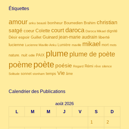
Étiquettes
amour
christian
bonheur
Boumedien
Brahim
anku
beauté
daroca
court
satgé
coeur
Colette
dignité
Daroca Mikael
Guinard
jean-marie audrain
espoir
Guillet
liberté
Désir
mikael
lucienne
Lumière
mort
Lucienne Maville-Anku
maville
mots
plume
plume de poète
nuit
PAIX
nature.
odile
poète
poème
poésie
Rémi
Regard
rêve
silence
Vie
temps
sonnet
âme
Solitude
stonham
Calendrier des Publications
août 2026
L
M
M
J
V
S
D
1
2