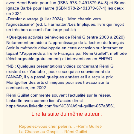
avec Henri Bonin pour l'un (ISBN 978-2-491379-64-3) et Bruno
Ignace Barbé pour l'autre (ISBN 978-2-491379-67-4) les deux
en 2024
-Dernier ouvrage (juillet 2024) : "Mon chemin vers
l'agnosticisme" (éd. L'Harmattan/Les Impliqués, livre qui reçoit
un très bon accueil d’un large public).
+Quelques activités bénévoles de Rémi G (entre 2003 à 2020)
Notamment en aide à l'apprentissage de la lecture du français
(voir la méthode développée en cette occasion sur internet en
tapant "J'apprends à lire le Français par Rémi Guillet", méthode
téléchargeable gratuitement) et interventions en EHPAD.
*NB : Quelques présentations vidéos concernant Rémi G
existent sur Youtube ; pour ceux qui se souviennent de
l’ANVAR, il y a passé quelques années et il a reçu le prix
Montgolfier des arts chimiques pour ses travaux sur la
combustion, en 2002.
Rémi Guillet commente souvent l'actualité sur le réseau
LinkedIn avec comme lien d'accès direct :
https://www.linkedin.com/in/r%C3%A9mi-guillet-057a8561
Lire la suite du même auteur :
Rappelez-vous cher pèlerin… -Rémi Guillet-
La Chasse au Gaspi…- Rémi Guillet –