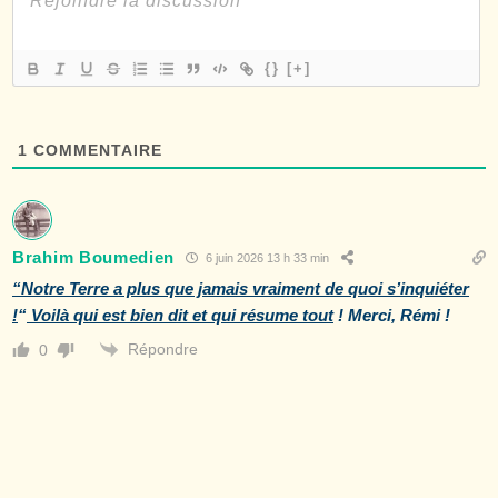
{}
[+]
1
COMMENTAIRE
Brahim Boumedien
6 juin 2026 13 h 33 min
“Notre Terre a plus que jamais vraiment de quoi s’inquiéter
!
“
Voilà qui est bien dit et qui résume tout
! Merci, Rémi !
Répondre
0