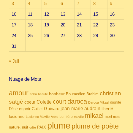
3
4
5
6
7
8
9
10
11
12
13
14
15
16
17
18
19
20
21
22
23
24
25
26
27
28
29
30
31
« Juil
Nuage de Mots
amour
christian
bonheur
Boumedien
Brahim
anku
beauté
daroca
court
satgé
coeur
Colette
dignité
Daroca Mikael
Guinard
jean-marie audrain
espoir
Guillet
liberté
Désir
mikael
lucienne
Lumière
mort
Lucienne Maville-Anku
maville
mots
plume
plume de poète
nuit
PAIX
nature.
odile