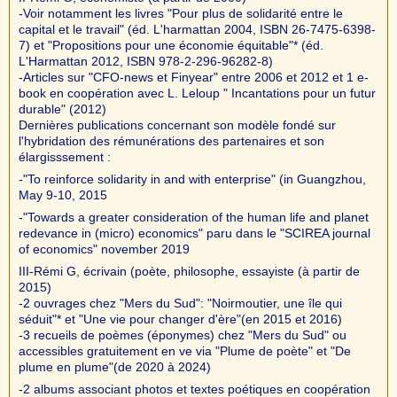
-Voir notamment les livres "Pour plus de solidarité entre le
capital et le travail" (éd. L'harmattan 2004, ISBN 26-7475-6398-
7) et "Propositions pour une économie équitable"* (éd.
L'Harmattan 2012, ISBN 978-2-296-96282-8)
-Articles sur "CFO-news et Finyear" entre 2006 et 2012 et 1 e-
book en coopération avec L. Leloup " Incantations pour un futur
durable" (2012)
Dernières publications concernant son modèle fondé sur
l'hybridation des rémunérations des partenaires et son
élargisssement :
-"To reinforce solidarity in and with enterprise" (in Guangzhou,
May 9-10, 2015
-"Towards a greater consideration of the human life and planet
redevance in (micro) economics" paru dans le "SCIREA journal
of economics" november 2019
III-Rémi G, écrivain (poète, philosophe, essayiste (à partir de
2015)
-2 ouvrages chez "Mers du Sud": "Noirmoutier, une île qui
séduit"* et "Une vie pour changer d'ère"(en 2015 et 2016)
-3 recueils de poèmes (éponymes) chez "Mers du Sud" ou
accessibles gratuitement en ve via "Plume de poète" et "De
plume en plume"(de 2020 à 2024)
-2 albums associant photos et textes poétiques en coopération