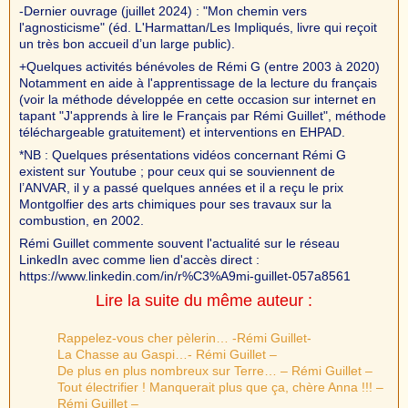
-Dernier ouvrage (juillet 2024) : "Mon chemin vers
l'agnosticisme" (éd. L'Harmattan/Les Impliqués, livre qui reçoit
un très bon accueil d’un large public).
+Quelques activités bénévoles de Rémi G (entre 2003 à 2020)
Notamment en aide à l'apprentissage de la lecture du français
(voir la méthode développée en cette occasion sur internet en
tapant "J'apprends à lire le Français par Rémi Guillet", méthode
téléchargeable gratuitement) et interventions en EHPAD.
*NB : Quelques présentations vidéos concernant Rémi G
existent sur Youtube ; pour ceux qui se souviennent de
l’ANVAR, il y a passé quelques années et il a reçu le prix
Montgolfier des arts chimiques pour ses travaux sur la
combustion, en 2002.
Rémi Guillet commente souvent l'actualité sur le réseau
LinkedIn avec comme lien d'accès direct :
https://www.linkedin.com/in/r%C3%A9mi-guillet-057a8561
Lire la suite du même auteur :
Rappelez-vous cher pèlerin… -Rémi Guillet-
La Chasse au Gaspi…- Rémi Guillet –
De plus en plus nombreux sur Terre… – Rémi Guillet –
Tout électrifier ! Manquerait plus que ça, chère Anna !!! –
Rémi Guillet –