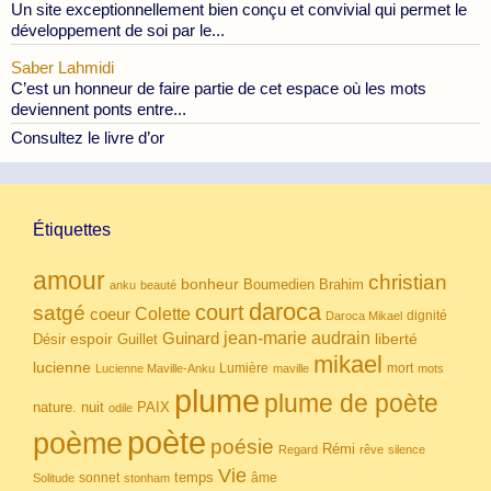
Un site exceptionnellement bien conçu et convivial qui permet le
développement de soi par le...
Saber Lahmidi
C’est un honneur de faire partie de cet espace où les mots
deviennent ponts entre...
Consultez le livre d’or
Étiquettes
amour
christian
bonheur
Boumedien
Brahim
anku
beauté
daroca
court
satgé
coeur
Colette
dignité
Daroca Mikael
Guinard
jean-marie audrain
espoir
Guillet
liberté
Désir
mikael
lucienne
Lumière
mort
Lucienne Maville-Anku
maville
mots
plume
plume de poète
nuit
PAIX
nature.
odile
poète
poème
poésie
Rémi
Regard
rêve
silence
Vie
temps
sonnet
âme
Solitude
stonham