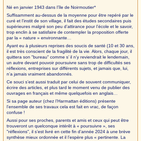
Né en janvier 1943 dans l’île de Noirmoutier*
Suffisamment au-dessus de la moyenne pour être repéré par le
curé et l’instit de son village, il fait des études secondaires puis
supérieures malgré son peu d’attirance pour l’école et le savoir,
trop enclin à se satisfaire de contempler la proposition offerte
par la « nature » environnante…
Ayant eu à plusieurs reprises des soucis de santé (10 et 30 ans,
il est très conscient de la fragilité de la vie. Alors, chaque jour, il
quittera son "bureau" comme s’ il n’y reviendrait le lendemain,
un autre devant pouvoir poursuivre sans trop de difficultés ses
réflexions, entreprises sur différents sujets, et jamais que, lui,
n’a jamais vraiment abandonnés.
Ce souci s’est aussi traduit par celui de souvent communiquer,
écrire des articles, et plus tard le moment venu de publier des
ouvrages en français et même quelquefois en anglais…
Si sa page auteur (chez l’Harmattan éditions) présente
l’ensemble de ses travaux cela est fait en vrac, de façon
confuse !
Aussi pour ses proches, parents et amis et ceux qui peut être
trouveront un quelconque intérêt à « poursuivre », ses
"réflexions", il s’est livré en cette fin d’année 2024 à une brève
synthèse mieux ordonnée et il l’espère plus « pertinente. La