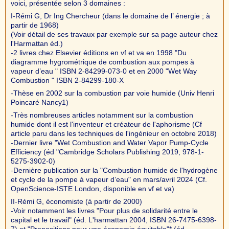
voici, présentée selon 3 domaines :
I-Rémi G, Dr Ing Chercheur (dans le domaine de l’ énergie ; à
partir de 1968)
(Voir détail de ses travaux par exemple sur sa page auteur chez
l'Harmattan éd.)
-2 livres chez Elsevier éditions en vf et va en 1998 "Du
diagramme hygrométrique de combustion aux pompes à
vapeur d’eau " ISBN 2-84299-073-0 et en 2000 "Wet Way
Combustion " ISBN 2-84299-180-X
-Thèse en 2002 sur la combustion par voie humide (Univ Henri
Poincaré Nancy1)
-Très nombreuses articles notamment sur la combustion
humide dont il est l'inventeur et créateur de l'aphorisme (Cf
article paru dans les techniques de l'ingénieur en octobre 2018)
-Dernier livre "Wet Combustion and Water Vapor Pump-Cycle
Efficiency (éd "Cambridge Scholars Publishing 2019, 978-1-
5275-3902-0)
-Dernière publication sur la "Combustion humide de l'hydrogène
et cycle de la pompe à vapeur d’eau" en mars/avril 2024 (Cf.
OpenScience-ISTE London, disponible en vf et va)
II-Rémi G, économiste (à partir de 2000)
-Voir notamment les livres "Pour plus de solidarité entre le
capital et le travail" (éd. L'harmattan 2004, ISBN 26-7475-6398-
7) et "Propositions pour une économie équitable"* (éd.