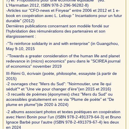
L'Harmattan 2012, ISBN 978-2-296-96282-8)
-Articles sur "CFO-news et Finyear" entre 2006 et 2012 et 1 e-
book en coopération avec L. Leloup " Incantations pour un futur
durable" (2012)
Dernières publications concernant son modèle fondé sur
l'hybridation des rémunérations des partenaires et son
élargisssement :
-"To reinforce solidarity in and with enterprise" (in Guangzhou,
May 9-10, 2015
-"Towards a greater consideration of the human life and planet
redevance in (micro) economics" paru dans le "SCIREA journal
of economics" november 2019
III-Rémi G, écrivain (poète, philosophe, essayiste (à partir de
2015)
-2 ouvrages chez "Mers du Sud": "Noirmoutier, une île qui
séduit"* et "Une vie pour changer d'ère"(en 2015 et 2016)
-3 recueils de poèmes (éponymes) chez "Mers du Sud" ou
accessibles gratuitement en ve via "Plume de poète" et "De
plume en plume"(de 2020 à 2024)
-2 albums associant photos et textes poétiques en coopération
avec Henri Bonin pour l'un (ISBN 978-2-491379-64-3) et Bruno
Ignace Barbé pour l'autre (ISBN 978-2-491379-67-4) les deux
en 2024