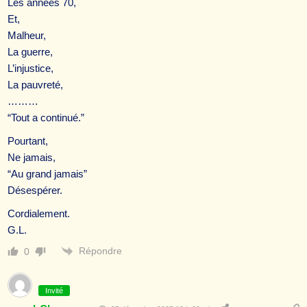
Les années 70,
Et,
Malheur,
La guerre,
L’injustice,
La pauvreté,
………
“Tout a continué.”
Pourtant,
Ne jamais,
“Au grand jamais”
Désespérer.
Cordialement.
G.L.
Répondre
0
Invité