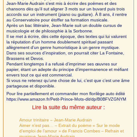
Jean-Marie Audrain s'est mis à écrire des poèmes et des
chansons dès qu'il sut aligner 3 mots sur un buvard puis trois
accords sur un instrument (piano ou guitare). À 8 ans, il rentre
au Conservatoire pour étoffer sa formation musicale.
Après un bac littéraire, Jean-Marie suit un double cursus de
musicologie et de philosophie à la Sorbonne.
Il se met à écrire, dès cette époque, des textes qui lui valurent
la réputation d’un homme doublement spirituel passant
allègrement d’un genre humoristique à un genre mystique.
Dans ses sources d’inspiration, on pourrait citer La Fontaine,
Brassens et Devos.
Pendant longtemps il a refusé d’imprimer ses œuvres sur
papier, étant un adepte du principe d’impermanence et méfiant
envers tout ce qui est commercial.
Si vous ne retenez qu’une chose de lui, c’est que c’est une âme
partageuse et disponible.
Pour lire partiellement et commander mon florilège auto édité
https://www.amazon.fr/Petit-Prince-Mots-dit/dp/B0BFVZGNYM
Lire la suite du même auteur :
Amour trinitaire – Jean-Marie Audrain
Aimer n’est pas… – Extrait du poème « Sur le mode
d’emploi de l’amour » de Francis Combes – Refrain et
musique Jean-Marie Audrain