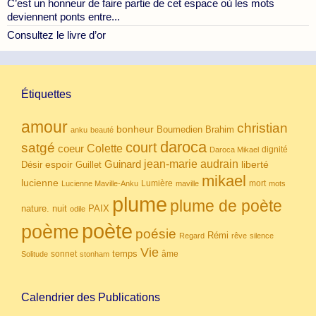
C’est un honneur de faire partie de cet espace où les mots
deviennent ponts entre...
Consultez le livre d’or
Étiquettes
amour
christian
bonheur
Boumedien
Brahim
anku
beauté
daroca
court
satgé
coeur
Colette
dignité
Daroca Mikael
Guinard
jean-marie audrain
espoir
Guillet
liberté
Désir
mikael
lucienne
Lumière
mort
Lucienne Maville-Anku
maville
mots
plume
plume de poète
nuit
PAIX
nature.
odile
poète
poème
poésie
Rémi
Regard
rêve
silence
Vie
temps
sonnet
âme
Solitude
stonham
Calendrier des Publications