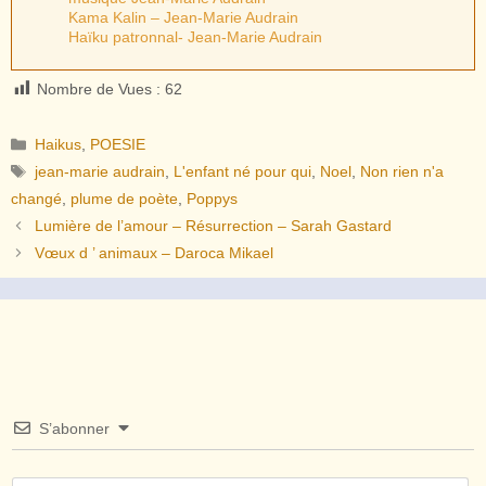
Kama Kalin – Jean-Marie Audrain
Haïku patronnal- Jean-Marie Audrain
Nombre de Vues :
62
Catégories
Haikus
,
POESIE
Étiquettes
jean-marie audrain
,
L'enfant né pour qui
,
Noel
,
Non rien n'a
changé
,
plume de poète
,
Poppys
Lumière de l’amour – Résurrection – Sarah Gastard
Vœux d ’ animaux – Daroca Mikael
S’abonner