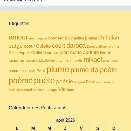
Étiquettes
amour
christian
bonheur
Boumedien
Brahim
anku
beauté
daroca
court
satgé
coeur
Colette
dignité
Daroca Mikael
Guinard
jean-marie audrain
espoir
Guillet
liberté
Désir
mikael
lucienne
Lumière
mort
Lucienne Maville-Anku
maville
mots
plume
plume de poète
nuit
PAIX
nature.
odile
poète
poème
poésie
Rémi
Regard
rêve
silence
Vie
temps
sonnet
âme
Solitude
stonham
Calendrier des Publications
août 2026
L
M
M
J
V
S
D