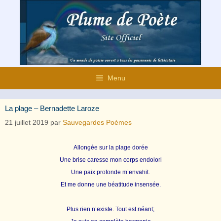
Aller
au
contenu
Menu
La plage – Bernadette Laroze
21 juillet 2019
par
Sauvegardes Poèmes
Allongée sur la plage dorée
Une brise caresse mon corps endolori
Une paix profonde m’envahit.
Et me donne une b
é
atitude insens
é
e.
Plus rien n’existe. Tout est n
é
ant;