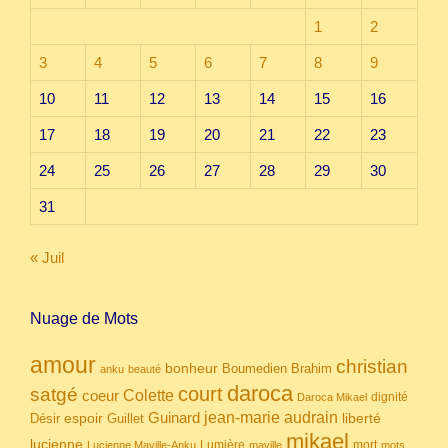
1
2
3
4
5
6
7
8
9
10
11
12
13
14
15
16
17
18
19
20
21
22
23
24
25
26
27
28
29
30
31
« Juil
Nuage de Mots
amour
christian
bonheur
Boumedien
Brahim
anku
beauté
daroca
court
satgé
coeur
Colette
dignité
Daroca Mikael
Guinard
jean-marie audrain
espoir
Guillet
liberté
Désir
mikael
lucienne
Lumière
mort
Lucienne Maville-Anku
maville
mots