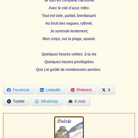
Je suis en complète harmonie
Avec le ciel d’azur, infini.
Tout est vide, parfait, bienfaisant.
Au bruit des vagues, rythm
é
;
Je somnole lentement;
Mon corps, sur la plage, apais
é
.
Quelques heures volées à la vie
Quelques heures privilégiées
Que j’ai goûté de nombreuses années.
Facebook
LinkedIn
Pinterest
X
Tumblr
WhatsApp
E-mail