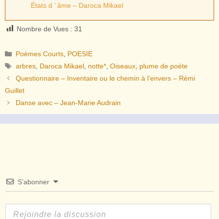
États d ’ âme – Daroca Mikael
Nombre de Vues :
31
Catégories
Poèmes Courts
,
POESIE
Étiquettes
arbres
,
Daroca Mikael
,
notte*
,
Oiseaux
,
plume de poète
Questionnaire – Inventaire ou le chemin à l’envers – Rémi
Guillet
Danse avec – Jean-Marie Audrain
S’abonner