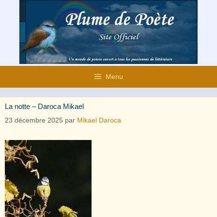
Aller
au
contenu
Menu
La notte – Daroca Mikael
23 décembre 2025
par
Mikael Daroca