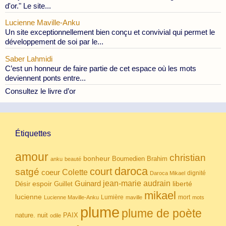
d'or." Le site...
Lucienne Maville-Anku
Un site exceptionnellement bien conçu et convivial qui permet le
développement de soi par le...
Saber Lahmidi
C’est un honneur de faire partie de cet espace où les mots
deviennent ponts entre...
Consultez le livre d’or
Étiquettes
amour
christian
bonheur
Boumedien
Brahim
anku
beauté
daroca
court
satgé
coeur
Colette
dignité
Daroca Mikael
Guinard
jean-marie audrain
espoir
Guillet
liberté
Désir
mikael
lucienne
Lumière
mort
Lucienne Maville-Anku
maville
mots
plume
plume de poète
nuit
PAIX
nature.
odile