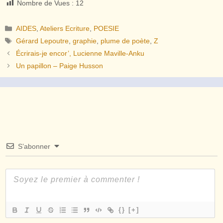
Nombre de Vues :
12
Catégories
AIDES
,
Ateliers Ecriture
,
POESIE
Étiquettes
Gérard Lepoutre
,
graphie
,
plume de poète
,
Z
Écrirais-je encor’, Lucienne Maville-Anku
Un papillon – Paige Husson
S’abonner
{}
[+]