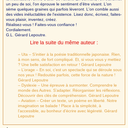
un peu de soi, l'on éprouve le sentiment d'être vivant. L'on
sème quelques graines qui parfois lèveront. L'on comble aussi
des vides inéluctables de l'existence. Lisez donc, écrivez, faites-
vous plaisir, inventez, créez.
Réalisez-vous ! Faites-vous confiance !
Cordialement.
G.L. Gérard Lepoutre.
Lire la suite du même auteur :
– Uta – S’initier à la poésie traditionnelle japonaise. Rien,
à mon sens, de fort compliqué. Et, si vous vous y mettiez
? Une belle satisfaction en retour ! Gérard Lepoutre
– L’orage – En soi, c’est un spectacle qui se déroule sous
nos yeux ! Redoutée parfois, cette force de la nature !
Gérard Lepoutre
– Dyslexie – Une épreuve à surmonter. Comprendre le
monde des Autres. S’adapter. Réorganiser les réflexions.
Découvrir des clés de compréhension. Gérard Lepoutre
– Aviation – Créer un texte, un poème en liberté. Notre
imagination se balade ! Place à la simplicité, à
l’accessible, au bonheur d’écrire avec légèreté. Gérard
Lepoutre