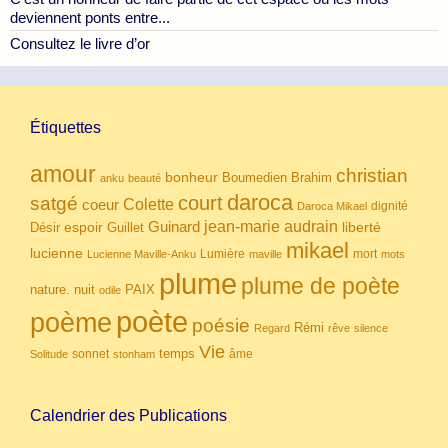
deviennent ponts entre...
Consultez le livre d’or
Étiquettes
amour
christian
bonheur
Boumedien
Brahim
anku
beauté
daroca
court
satgé
coeur
Colette
dignité
Daroca Mikael
Guinard
jean-marie audrain
espoir
Guillet
liberté
Désir
mikael
lucienne
Lumière
mort
Lucienne Maville-Anku
maville
mots
plume
plume de poète
nuit
PAIX
nature.
odile
poète
poème
poésie
Rémi
Regard
rêve
silence
Vie
temps
sonnet
âme
Solitude
stonham
Calendrier des Publications