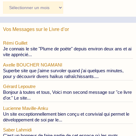
Archives
des
Publications
Vos Messages sur le Livre d’or
Rémi Guillet
Je connais le site "Plume de poète" depuis environ deux ans et ai
vite apprécié...
Axelle BOUCHER NGAMANI
Superbe site que j'aime survoler quand j'ai quelques minutes,
pour y découvrir divers haïkus rafraîchissants....
Gérard Lepoutre
Bonjour à toutes et tous, Voici mon second message sur "ce livre
d'or." Le site...
Lucienne Maville-Anku
Un site exceptionnellement bien conçu et convivial qui permet le
développement de soi par le...
Saber Lahmidi
C’est un honneur de faire partie de cet espace où les mots