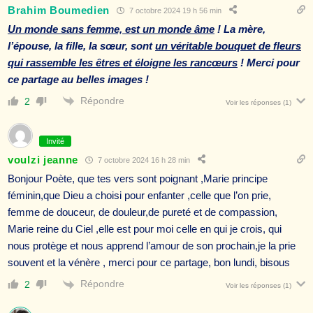
Brahim Boumedien
7 octobre 2024 19 h 56 min
Un monde sans femme, est un monde âme
! La mère,
l’épouse, la fille, la sœur, sont
un véritable bouquet de fleurs
qui rassemble les êtres et éloigne les rancœurs
! Merci pour
ce partage au belles images !
Répondre
2
Voir les réponses
(1)
Invité
voulzi jeanne
7 octobre 2024 16 h 28 min
Bonjour Poète, que tes vers sont poignant ,Marie principe
féminin,que Dieu a choisi pour enfanter ,celle que l’on prie,
femme de douceur, de douleur,de pureté et de compassion,
Marie reine du Ciel ,elle est pour moi celle en qui je crois, qui
nous protège et nous apprend l’amour de son prochain,je la prie
souvent et la vénère , merci pour ce partage, bon lundi, bisous
Répondre
2
Voir les réponses
(1)