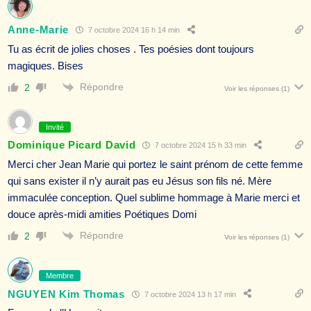
Anne-Marie
7 octobre 2024 16 h 14 min
Tu as écrit de jolies choses . Tes poésies dont toujours
magiques. Bises
Répondre
2
Voir les réponses
(1)
Invité
Dominique Picard David
7 octobre 2024 15 h 33 min
Merci cher Jean Marie qui portez le saint prénom de cette femme
qui sans exister il n’y aurait pas eu Jésus son fils né. Mère
immaculée conception. Quel sublime hommage à Marie merci et
douce après-midi amities Poétiques Domi
Répondre
2
Voir les réponses
(1)
Membre
NGUYEN Kim Thomas
7 octobre 2024 13 h 17 min