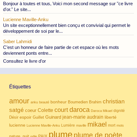
Bonjour à toutes et tous, Voici mon second message sur "ce livre
d'or." Le site...
Lucienne Maville-Anku
Un site exceptionnellement bien conçu et convivial qui permet le
développement de soi par le...
Saber Lahmidi
C’est un honneur de faire partie de cet espace où les mots
deviennent ponts entre...
Consultez le livre d’or
Étiquettes
amour
christian
bonheur
Boumedien
Brahim
anku
beauté
daroca
court
satgé
coeur
Colette
dignité
Daroca Mikael
Guinard
jean-marie audrain
espoir
Guillet
liberté
Désir
mikael
lucienne
Lumière
mort
Lucienne Maville-Anku
maville
mots
plume
plume de poète
nuit
PAIX
nature.
odile