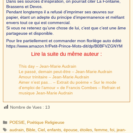
Dans ses sources d’inspiration, on pourrait citer La Fontaine,
Brassens et Devos.
Pendant longtemps il a refusé d’imprimer ses œuvres sur
papier, étant un adepte du principe d’impermanence et méfiant
envers tout ce qui est commercial.
Si vous ne retenez qu’une chose de lui, c’est que c’est une âme
partageuse et disponible.
Pour lire partiellement et commander mon florilège auto édité
https://www.amazon.fr/Petit-Prince-Mots-dit/dp/B0BFVZGNYM
Lire la suite du même auteur :
This day – Jean-Marie Audrain
Le passé, demain peut-être – Jean-Marie Audrain
Amour trinitaire – Jean-Marie Audrain
Aimer n’est pas… – Extrait du poème « Sur le mode
d’emploi de l’amour » de Francis Combes – Refrain et
musique Jean-Marie Audrain
Nombre de Vues :
13
Catégories
POESIE
,
Poétique Religieuse
Étiquettes
audrain
,
Bible
,
Ciel
,
enfants
,
épouse
,
étoiles
,
femme
,
foi
,
jean-