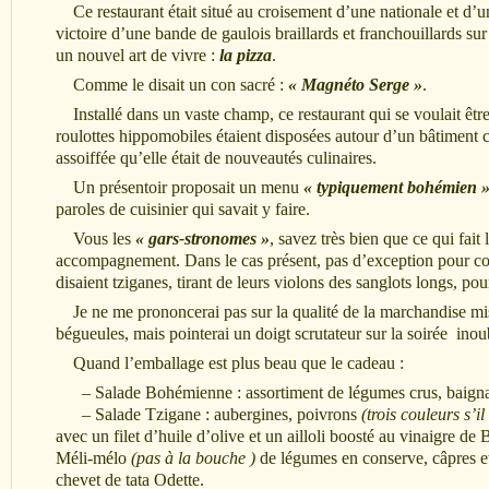
Ce restaurant était situé au croisement d’une nationale et d’u
victoire d’une bande de gaulois braillards et franchouillards su
un nouvel art de vivre :
la pizza
.
Comme le disait un con sacré :
« Magnéto Serge »
.
Installé dans un vaste champ, ce restaurant qui se voulait être o
roulottes hippomobiles étaient disposées autour d’un bâtiment ce
assoiffée qu’elle était de nouveautés culinaires.
Un présentoir proposait un menu
« typiquement bohémien 
paroles de cuisinier qui savait y faire.
Vous les
« gars-stronomes »
, savez très bien que ce qui fai
accompagnement. Dans le cas présent, pas d’exception pour conf
disaient tziganes, tirant de leurs violons des sanglots longs, pour
Je ne me prononcerai pas sur la qualité de la marchandise mi
bégueules, mais pointerai
un doigt scrutateur sur la soirée inou
Quand l’emballage est plus beau que le cadeau :
– Salade Bohémienne : assortiment de légumes crus, baigna
– Salade Tzigane : aubergines, poivrons
(trois couleurs s’il
avec un filet d’huile d’olive et un ailloli
Méli-mélo
(pas à la bouche )
de légumes en conserve, câpres 
chevet de tata Odette.