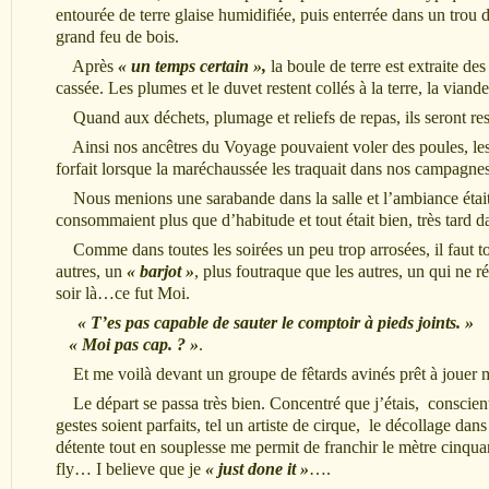
entourée de terre glaise humidifiée, puis enterrée dans un trou 
grand feu de bois.
Après
« un temps certain »,
la boule de terre est extraite des
cassée. Les plumes et le duvet restent collés à la terre, la via
Quand aux déchets, plumage et reliefs de repas, ils seront resti
Ainsi nos ancêtres du Voyage pouvaient voler des poules, les m
forfait lorsque la maréchaussée les traquait dans nos campagnes
Nous menions une sarabande dans la salle et l’ambiance était 
consommaient plus que d’habitude et tout était bien, très tard da
Comme dans toutes les soirées un peu trop arrosées, il faut tou
autres, un
« barjot »
, plus foutraque que les autres, un qui ne r
soir là…ce fut Moi.
« T’es pas capable de sauter le comptoir à pieds joints. »
« Moi pas cap. ? »
.
Et me voilà devant un groupe de fêtards avinés prêt à jouer m
Le départ se passa très bien. Concentré que j’étais, conscient
gestes soient parfaits, tel un artiste de cirque, le décollage dans 
détente tout en souplesse me permit de franchir le mètre cinquan
fly… I believe que je
« just done it »
….