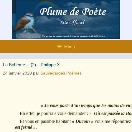
Aller
au
contenu
Menu
La Bohème… (2) – Philippe X
24 janvier 2020
par
Sauvegardes Poèmes
« Je vous parle d’un temps que les moins de vin
En effet, je pourrais vous demander :
« Où est passée la B
Et vous en paisible habitant
« Ducoin »
vous me répondriez
est fermé »
.