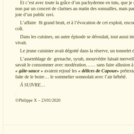
Et c’est avec toute la grâce d’un pachyderme en tutu, que je 
non par un concert de clarines au matin des sonnailles, mais par 
joie d’un public ravi.
L’affaire fit grand bruit, et à l’évocation de cet exploit, enco
coît.
Dans les cuisines, un autre épisode se déroulait, tout aussi im
vivait.
Le jeune cuisinier avait dégotté dans la réserve, un tonnelet 
L’assemblage de grenache, syrah, mourvèdre faisait merveille 
savait le consommer avec modération…… sans faire allusion 
« gâte-sauce »
avaient rejoué les
« délices de Capoue»
prétexta
faite de le boire… le sommelier somnolait avec l’air hébété.
À SUIVRE…
.
©Philippe X – 23/01/2020