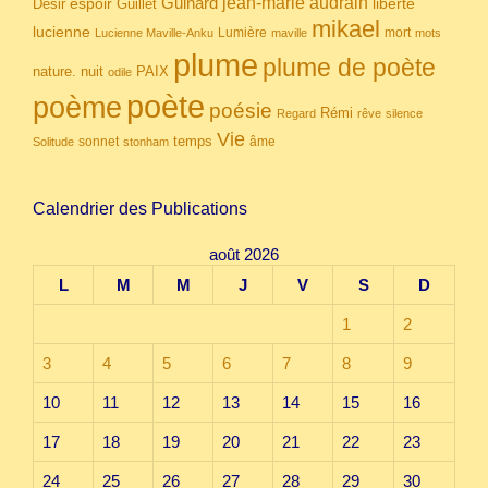
Guinard
jean-marie audrain
espoir
Guillet
liberté
Désir
mikael
lucienne
Lumière
mort
Lucienne Maville-Anku
maville
mots
plume
plume de poète
nuit
PAIX
nature.
odile
poète
poème
poésie
Rémi
Regard
rêve
silence
Vie
temps
sonnet
âme
Solitude
stonham
Calendrier des Publications
août 2026
L
M
M
J
V
S
D
1
2
3
4
5
6
7
8
9
10
11
12
13
14
15
16
17
18
19
20
21
22
23
24
25
26
27
28
29
30