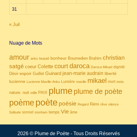
31
« Juil
Nuage de Mots
amour
christian
bonheur
Boumedien
Brahim
anku
beauté
daroca
court
satgé
coeur
Colette
dignité
Daroca Mikael
Guinard
jean-marie audrain
espoir
Guillet
liberté
Désir
mikael
lucienne
Lumière
mort
Lucienne Maville-Anku
maville
mots
plume
plume de poète
nuit
PAIX
nature.
odile
poète
poème
poésie
Rémi
Regard
rêve
silence
Vie
temps
sonnet
âme
Solitude
stonham
2026 © Plume de Poète - Tous Droits Réservés