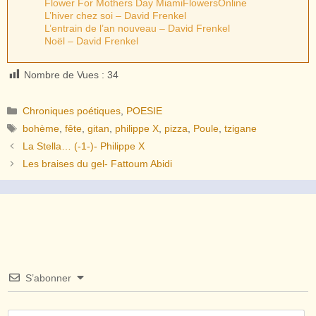
Flower For Mothers Day MiamiFlowersOnline
L’hiver chez soi – David Frenkel
L’entrain de l’an nouveau – David Frenkel
Noël – David Frenkel
Nombre de Vues :
34
Catégories
Chroniques poétiques
,
POESIE
Étiquettes
bohème
,
fête
,
gitan
,
philippe X
,
pizza
,
Poule
,
tzigane
La Stella… (-1-)- Philippe X
Les braises du gel- Fattoum Abidi
S’abonner