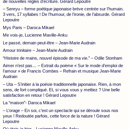
de nouvelles règles d’écriture. Gérard Lepoutre
– Senryu – forme poétique japonaise brève centrée sur l’humain.
3 vers, 17 syllabes ! De l’humour, de l’ironie, de l’absurde. Gérard
Lepoutre
Mys Paris – Daroca Mikael
Me vois-je, Lucienne Maville-Anku
Le passé, demain peut-être – Jean-Marie Audrain
Amour trinitaire – Jean-Marie Audrain
“Histoire de mains, nouvel épisode de ma vie.” – Odile Stonham
Aimer n’est pas… – Extrait du poème « Sur le mode d’emploi de
l’amour » de Francis Combes – Refrain et musique Jean-Marie
Audrain
– Uta – S’initier à la poésie traditionnelle japonaise. Rien, à mon
sens, de fort compliqué. Et, si vous vous y mettiez ? Une belle
satisfaction en retour ! Gérard Lepoutre
La “maison”- Daroca Mikael
– L’orage – En soi, c’est un spectacle qui se déroule sous nos
yeux ! Redoutée parfois, cette force de la nature ! Gérard
Lepoutre
Où étais-je hier – Lucienne Maville-Anku