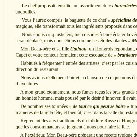
Le chef proposait ensuite, un assortiment de
« charcuteries
andouilles.
Vous l’aurez compris, la baguette de ce chef
« spécialiste d
magique, elle transformait tous les ingrédients proposés dans c
Nous étions cinq justiciers, bien décidés à faire éclater la vér
serait déplacé, mais nous étions comme ces étoiles filantes
« Mi
Mon Beau-père et sa fille
Catinou,
un Hongrois répondant, qu
Capeî et votre conteur formaient cette escouade de
« branleurs
Habitués à fréquenter l’entrée des artistes, c’est par les cuis
direction du restaurant.
Nous avions réellement l’air et la chanson de ce que nous é
d’aventures.
A mon grand étonnement, nous fumes reçus les bras grands ouver
un honnête homme, mais poussé par le désir d’innover, il avait 
De nombreuses tournées
« de tout ce qui peut se boire »
fure
manières de faire la fête, et bientôt, c’est dans la salle du rest
Reprenant des airs traditionnels du folklore Russe et Hongrois
que les consommateurs se joignent à nous pour faire la fête.
A l’extérieur, Mon Beau-père préparait une recette typique du