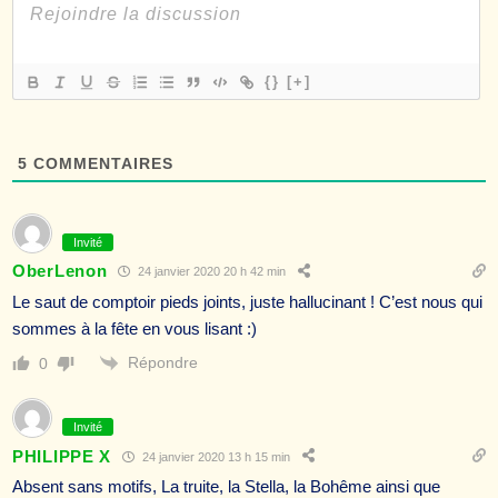
{}
[+]
5
COMMENTAIRES
Invité
OberLenon
24 janvier 2020 20 h 42 min
Le saut de comptoir pieds joints, juste hallucinant ! C’est nous qui
sommes à la fête en vous lisant :)
Répondre
0
Invité
PHILIPPE X
24 janvier 2020 13 h 15 min
Absent sans motifs, La truite, la Stella, la Bohême ainsi que