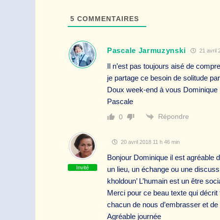
5
COMMENTAIRES
Pascale Jarmuzynski
21 avril 
Il n’est pas toujours aisé de comp
je partage ce besoin de solitude pa
Doux week-end à vous Dominique
Pascale
Répondre
0
20 avril 2018 11 h 46 min
Bonjour Dominique il est agréable d
Invité
un lieu, un échange ou une discuss
kholdoun’ L’humain est un être social
Merci pour ce beau texte qui décrit t
chacun de nous d’embrasser et de c
Agréable journée