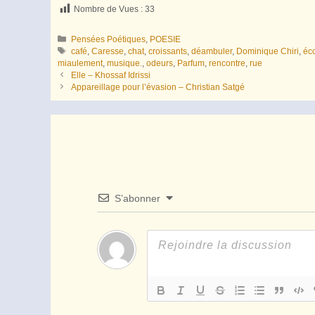
Nombre de Vues :
33
Catégories
Pensées Poétiques
,
POESIE
Étiquettes
café
,
Caresse
,
chat
,
croissants
,
déambuler
,
Dominique Chiri
,
éc
miaulement
,
musique.
,
odeurs
,
Parfum
,
rencontre
,
rue
Elle – Khossaf Idrissi
Appareillage pour l’évasion – Christian Satgé
S’abonner