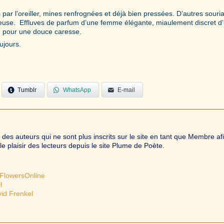
ar l’oreiller, mines renfrognées et déjà bien pressées. D’autres souri
teuse. Effluves de parfum d’une femme élégante, miaulement discret d
n pour une douce caresse.
ujours.
Tumblr
WhatsApp
E-mail
s auteurs qui ne sont plus inscrits sur le site en tant que Membre af
le plaisir des lecteurs depuis le site Plume de Poète.
FlowersOnline
l
vid Frenkel