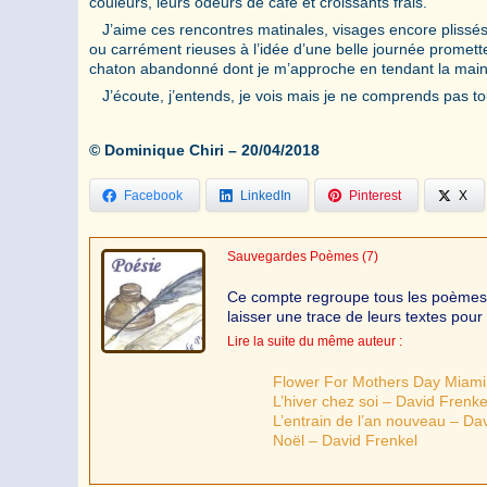
couleurs, leurs odeurs de café et croissants frais.
J’aime ces rencontres matinales, visages encore plissés p
ou carrément rieuses à l’idée d’une belle journée promet
chaton abandonné dont je m’approche en tendant la mai
J’écoute, j’entends, je vois mais je ne comprends pas to
© Dominique Chiri – 20/04/2018
Facebook
LinkedIn
Pinterest
X
Sauvegardes Poèmes
(7)
Ce compte regroupe tous les poèmes de
laisser une trace de leurs textes pour 
Lire la suite du même auteur :
Flower For Mothers Day Miami
L’hiver chez soi – David Frenke
L’entrain de l’an nouveau – Da
Noël – David Frenkel