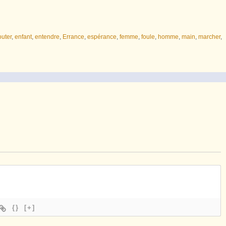
outer
,
enfant
,
entendre
,
Errance
,
espérance
,
femme
,
foule
,
homme
,
main
,
marcher
,
{}
[+]