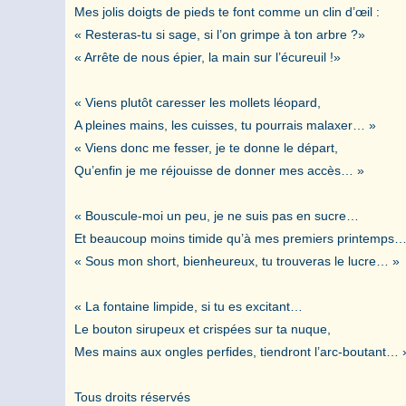
Mes jolis doigts de pieds te font comme un clin d’œil :
« Resteras-tu si sage, si l’on grimpe à ton arbre ?»
« Arrête de nous épier, la main sur l’écureuil !»
« Viens plutôt caresser les mollets léopard,
A pleines mains, les cuisses, tu pourrais malaxer… »
« Viens donc me fesser, je te donne le départ,
Qu’enfin je me réjouisse de donner mes accès… »
« Bouscule-moi un peu, je ne suis pas en sucre…
Et beaucoup moins timide qu’à mes premiers printemps…
« Sous mon short, bienheureux, tu trouveras le lucre… »
« La fontaine limpide, si tu es excitant…
Le bouton sirupeux et crispées sur ta nuque,
Mes mains aux ongles perfides, tiendront l’arc-boutant… 
Tous droits réservés