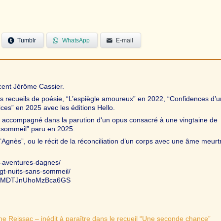
Tumblr
WhatsApp
E-mail
ncent Jérôme Cassier.
is recueils de poésie, “L’espiègle amoureux” en 2022, “Confidences d’u
ices” en 2025 avec les éditions Hello.
t accompagné dans la parution d'un opus consacré à une vingtaine de
s sommeil” paru en 2025.
Agnès”, ou le récit de la réconciliation d’un corps avec une âme meurtr
es-aventures-dagnes/
ingt-nuits-sans-sommeil/
w3SrMDTJnUhoMzBca6GS
me Reissac – inédit à paraître dans le recueil “Une seconde chance”