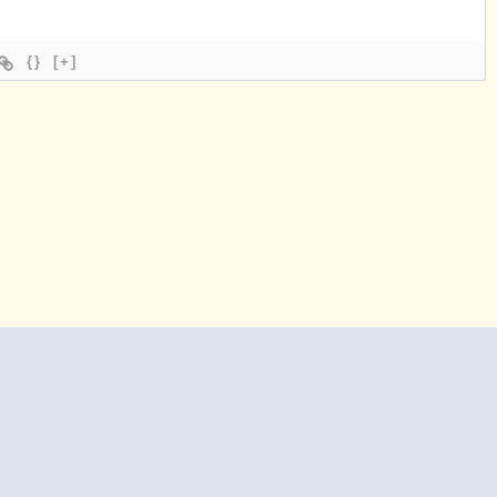
{}
[+]