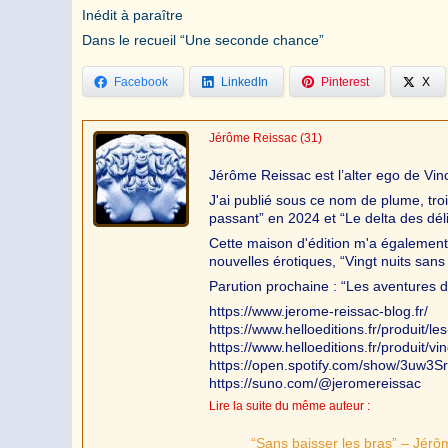
Inédit à paraître
Dans le recueil “Une seconde chance”
Facebook
LinkedIn
Pinterest
X
Jérôme Reissac
(31)
Jérôme Reissac est l’alter ego de Vi
J'ai publié sous ce nom de plume, tro
passant” en 2024 et “Le delta des dél
Cette maison d'édition m'a égalemen
nouvelles érotiques, “Vingt nuits san
Parution prochaine : “Les aventures d’
https://www.jerome-reissac-blog.fr/
https://www.helloeditions.fr/produit/l
https://www.helloeditions.fr/produit/v
https://open.spotify.com/show/3u
https://suno.com/@jeromereissac
Lire la suite du même auteur :
“Sans baisser les bras” – Jérô