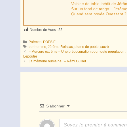
Voisine de table inédit de Jér
Sur un fond de tango – Jérôm
Quand sera noyée Ouessant ?
Nombre de Vues :
22
Catégories
Poèmes
,
POESIE
Étiquettes
bonhomme
,
Jérôme Reissac
,
plume de poète
,
sucré
– Mercure extrême – Une préoccupation pour toute population : l
Lepoutre
La mémoire humaine ! – Rémi Guillet
S’abonner