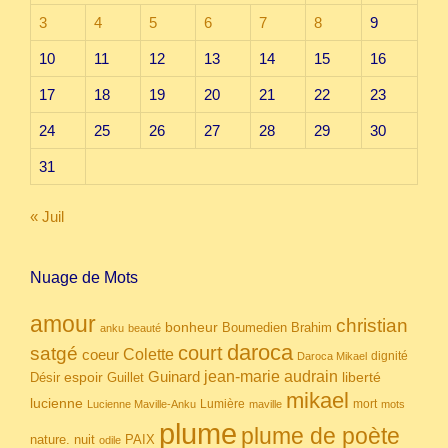
3
4
5
6
7
8
9
10
11
12
13
14
15
16
17
18
19
20
21
22
23
24
25
26
27
28
29
30
31
« Juil
Nuage de Mots
amour
christian
bonheur
Boumedien
Brahim
anku
beauté
daroca
court
satgé
coeur
Colette
dignité
Daroca Mikael
Guinard
jean-marie audrain
espoir
Guillet
liberté
Désir
mikael
lucienne
Lumière
mort
Lucienne Maville-Anku
maville
mots
plume
plume de poète
nuit
PAIX
nature.
odile