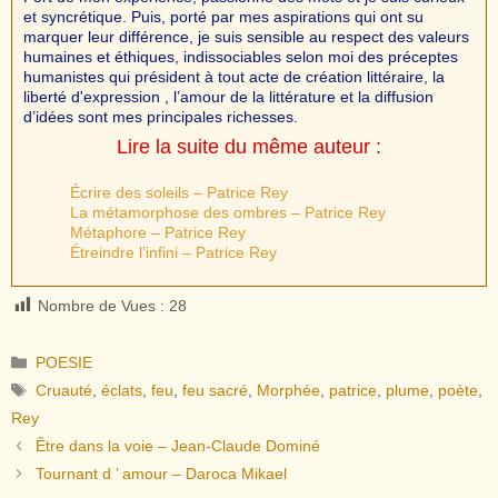
et syncrétique. Puis, porté par mes aspirations qui ont su
marquer leur différence, je suis sensible au respect des valeurs
humaines et éthiques, indissociables selon moi des préceptes
humanistes qui président à tout acte de création littéraire, la
liberté d'expression , l’amour de la littérature et la diffusion
d’idées sont mes principales richesses.
Lire la suite du même auteur :
Écrire des soleils – Patrice Rey
La métamorphose des ombres – Patrice Rey
Métaphore – Patrice Rey
Étreindre l’infini – Patrice Rey
Nombre de Vues :
28
Catégories
POESIE
Étiquettes
Cruauté
,
éclats
,
feu
,
feu sacré
,
Morphée
,
patrice
,
plume
,
poète
,
Rey
Être dans la voie – Jean-Claude Dominé
Tournant d ’ amour – Daroca Mikael