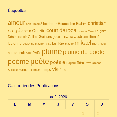
Étiquettes
amour
christian
bonheur
Boumedien
Brahim
anku
beauté
daroca
court
satgé
coeur
Colette
dignité
Daroca Mikael
Guinard
jean-marie audrain
espoir
Guillet
liberté
Désir
mikael
lucienne
Lumière
mort
Lucienne Maville-Anku
maville
mots
plume
plume de poète
nuit
PAIX
nature.
odile
poète
poème
poésie
Rémi
Regard
rêve
silence
Vie
temps
sonnet
âme
Solitude
stonham
Calendrier des Publications
août 2026
L
M
M
J
V
S
D
1
2