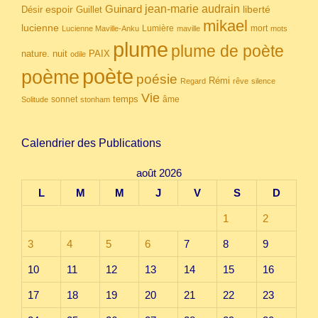
Guinard
jean-marie audrain
espoir
Guillet
liberté
Désir
mikael
lucienne
Lumière
mort
Lucienne Maville-Anku
maville
mots
plume
plume de poète
nuit
PAIX
nature.
odile
poète
poème
poésie
Rémi
Regard
rêve
silence
Vie
temps
sonnet
âme
Solitude
stonham
Calendrier des Publications
août 2026
L
M
M
J
V
S
D
1
2
3
4
5
6
7
8
9
10
11
12
13
14
15
16
17
18
19
20
21
22
23