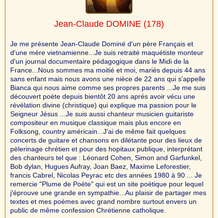
Jean-Claude DOMINE
(178)
Je me présente Jean-Claude Dominé d'un père Français et
d'une mère vietnamienne...Je suis retraité maquétiste monteur
d'un journal documentaire pédagogique dans le Midi de la
France...Nous sommes ma moitié et moi, mariés depuis 44 ans
sans enfant mais nous avons une nièce de 22 ans qui s'appelle
Bianca qui nous aime comme ses propres parents ...Je me suis
découvert poète depuis bientôt 20 ans aprés avoir vécu une
révélation divine (christique) qui explique ma passion pour le
Seigneur Jésus ...Je suis aussi chanteur musicien guitariste
compositeur en musique classique mais plus encore en
Folksong, country américain...J'ai de même fait quelques
concerts de guitare et chansons en dilétante pour des lieux de
pèlerinage chrétien et pour des hopitaux publique, interprétant
des chanteurs tel que : Léonard Cohen, Simon and Garfunkel,
Bob dylan, Hugues Aufray, Joan Baez, Maxime Leforestier,
francis Cabrel, Nicolas Peyrac etc des années 1980 à 90 ... Je
remercie "Plume de Poète" qui est un site poétique pour lequel
j'éprouve une grande en sympathie...Au plaisir de partager mes
textes et mes poèmes avec grand nombre surtout envers un
public de même confession Chrétienne catholique.