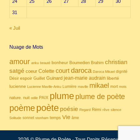
24
25
26
27
28
29
30
31
« Juil
Nuage de Mots
amour
christian
bonheur
Boumedien
Brahim
anku
beauté
daroca
court
satgé
coeur
Colette
dignité
Daroca Mikael
Guinard
jean-marie audrain
espoir
Guillet
liberté
Désir
mikael
lucienne
Lumière
mort
Lucienne Maville-Anku
maville
mots
plume
plume de poète
nuit
PAIX
nature.
odile
poète
poème
poésie
Rémi
Regard
rêve
silence
Vie
temps
sonnet
âme
Solitude
stonham
2026 © Plume de Poète - Tous Droits Réservés