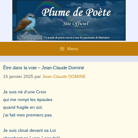
Aller
au
contenu
Menu
Être dans la voie – Jean-Claude Dominé
15 janvier 2025
par
Jean-Claude DOMINE
Je suis né d’une Croix
qui me rompt les épaules
quand fragile en sol,
j’ai fait mes premiers pas.
Je suis cloué devant sa Loi
cherchant sa ” voie ” par delà