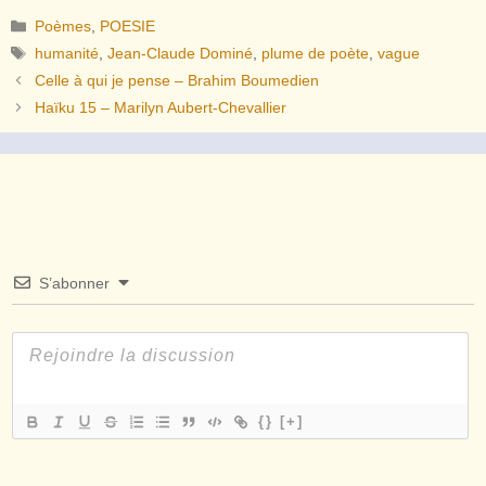
Catégories
Poèmes
,
POESIE
Étiquettes
humanité
,
Jean-Claude Dominé
,
plume de poète
,
vague
Celle à qui je pense – Brahim Boumedien
Haïku 15 – Marilyn Aubert-Chevallier
S’abonner
{}
[+]