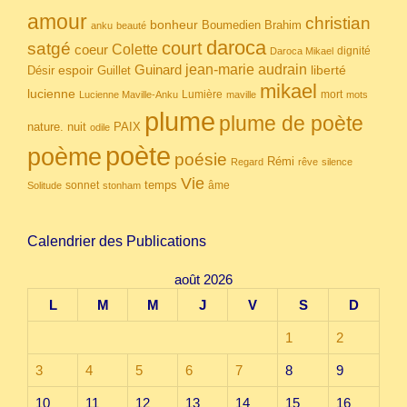
amour
christian
bonheur
Boumedien
Brahim
anku
beauté
daroca
court
satgé
coeur
Colette
dignité
Daroca Mikael
Guinard
jean-marie audrain
espoir
Guillet
liberté
Désir
mikael
lucienne
Lumière
mort
Lucienne Maville-Anku
maville
mots
plume
plume de poète
nuit
PAIX
nature.
odile
poète
poème
poésie
Rémi
Regard
rêve
silence
Vie
temps
sonnet
âme
Solitude
stonham
Calendrier des Publications
août 2026
L
M
M
J
V
S
D
1
2
3
4
5
6
7
8
9
10
11
12
13
14
15
16