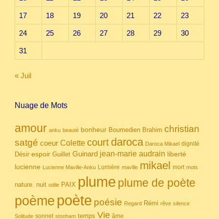
17
18
19
20
21
22
23
24
25
26
27
28
29
30
31
« Juil
Nuage de Mots
amour
christian
bonheur
Boumedien
Brahim
anku
beauté
daroca
court
satgé
coeur
Colette
dignité
Daroca Mikael
Guinard
jean-marie audrain
espoir
Guillet
liberté
Désir
mikael
lucienne
Lumière
mort
Lucienne Maville-Anku
maville
mots
plume
plume de poète
nuit
PAIX
nature.
odile
poète
poème
poésie
Rémi
Regard
rêve
silence
Vie
temps
sonnet
âme
Solitude
stonham