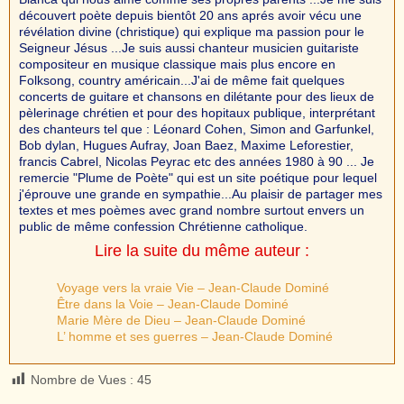
découvert poète depuis bientôt 20 ans aprés avoir vécu une
révélation divine (christique) qui explique ma passion pour le
Seigneur Jésus ...Je suis aussi chanteur musicien guitariste
compositeur en musique classique mais plus encore en
Folksong, country américain...J'ai de même fait quelques
concerts de guitare et chansons en dilétante pour des lieux de
pèlerinage chrétien et pour des hopitaux publique, interprétant
des chanteurs tel que : Léonard Cohen, Simon and Garfunkel,
Bob dylan, Hugues Aufray, Joan Baez, Maxime Leforestier,
francis Cabrel, Nicolas Peyrac etc des années 1980 à 90 ... Je
remercie "Plume de Poète" qui est un site poétique pour lequel
j'éprouve une grande en sympathie...Au plaisir de partager mes
textes et mes poèmes avec grand nombre surtout envers un
public de même confession Chrétienne catholique.
Lire la suite du même auteur :
Voyage vers la vraie Vie – Jean-Claude Dominé
Être dans la Voie – Jean-Claude Dominé
Marie Mère de Dieu – Jean-Claude Dominé
L’ homme et ses guerres – Jean-Claude Dominé
Nombre de Vues :
45