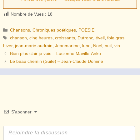
Nombre de Vues :
18
Catégories
Chansons
,
Chroniques poétiques
,
POESIE
Étiquettes
chanson
,
cinq heures
,
croissants
,
Dutronc
,
éveil
,
foie gras
,
hiver
,
jean-marie audrain
,
Jeanmarime
,
lune
,
Noel
,
nuit
,
vin
Bien plus clair je vois – Lucienne Maville-Anku
Le beau chemin (Suite) – Jean-Claude Dominé
S’abonner