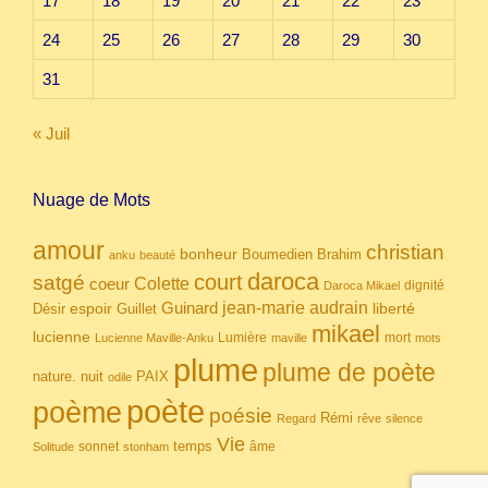
17
18
19
20
21
22
23
24
25
26
27
28
29
30
31
« Juil
Nuage de Mots
amour
christian
bonheur
Boumedien
Brahim
anku
beauté
daroca
court
satgé
coeur
Colette
dignité
Daroca Mikael
Guinard
jean-marie audrain
espoir
Guillet
liberté
Désir
mikael
lucienne
Lumière
mort
Lucienne Maville-Anku
maville
mots
plume
plume de poète
nuit
PAIX
nature.
odile
poète
poème
poésie
Rémi
Regard
rêve
silence
Vie
temps
sonnet
âme
Solitude
stonham