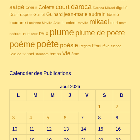
daroca
court
satgé
coeur
Colette
dignité
Daroca Mikael
Guinard
jean-marie audrain
espoir
Guillet
liberté
Désir
mikael
lucienne
Lumière
mort
Lucienne Maville-Anku
maville
mots
plume
plume de poète
nuit
PAIX
nature.
odile
poète
poème
poésie
Rémi
Regard
rêve
silence
Vie
temps
sonnet
âme
Solitude
stonham
Calendrier des Publications
août 2026
L
M
M
J
V
S
D
1
2
3
4
5
6
7
8
9
10
11
12
13
14
15
16