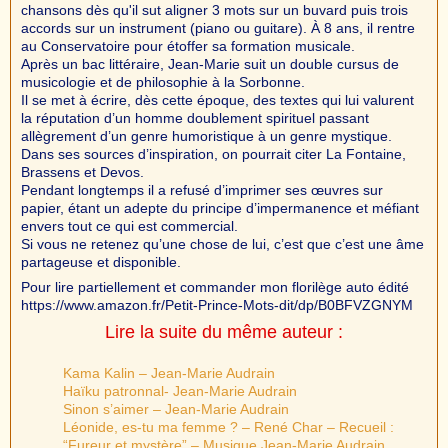
chansons dès qu'il sut aligner 3 mots sur un buvard puis trois
accords sur un instrument (piano ou guitare). À 8 ans, il rentre
au Conservatoire pour étoffer sa formation musicale.
Après un bac littéraire, Jean-Marie suit un double cursus de
musicologie et de philosophie à la Sorbonne.
Il se met à écrire, dès cette époque, des textes qui lui valurent
la réputation d’un homme doublement spirituel passant
allègrement d’un genre humoristique à un genre mystique.
Dans ses sources d’inspiration, on pourrait citer La Fontaine,
Brassens et Devos.
Pendant longtemps il a refusé d’imprimer ses œuvres sur
papier, étant un adepte du principe d’impermanence et méfiant
envers tout ce qui est commercial.
Si vous ne retenez qu’une chose de lui, c’est que c’est une âme
partageuse et disponible.
Pour lire partiellement et commander mon florilège auto édité
https://www.amazon.fr/Petit-Prince-Mots-dit/dp/B0BFVZGNYM
Lire la suite du même auteur :
Kama Kalin – Jean-Marie Audrain
Haïku patronnal- Jean-Marie Audrain
Sinon s’aimer – Jean-Marie Audrain
Léonide, es-tu ma femme ? – René Char – Recueil :
“Fureur et mystère” – Musique Jean-Marie Audrain