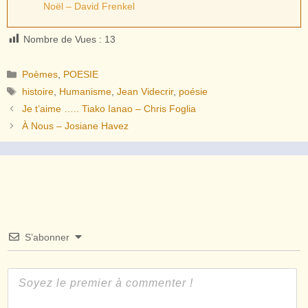
Noël – David Frenkel
Nombre de Vues :
13
Catégories
Poèmes
,
POESIE
Étiquettes
histoire
,
Humanisme
,
Jean Videcrir
,
poésie
Je t’aime ….. Tiako Ianao – Chris Foglia
À Nous – Josiane Havez
S’abonner