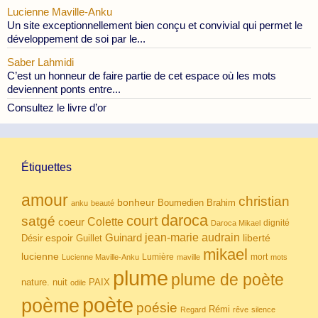
Lucienne Maville-Anku
Un site exceptionnellement bien conçu et convivial qui permet le
développement de soi par le...
Saber Lahmidi
C’est un honneur de faire partie de cet espace où les mots
deviennent ponts entre...
Consultez le livre d’or
Étiquettes
amour
christian
bonheur
Boumedien
Brahim
anku
beauté
daroca
court
satgé
coeur
Colette
dignité
Daroca Mikael
Guinard
jean-marie audrain
espoir
Guillet
liberté
Désir
mikael
lucienne
Lumière
mort
Lucienne Maville-Anku
maville
mots
plume
plume de poète
nuit
PAIX
nature.
odile
poète
poème
poésie
Rémi
Regard
rêve
silence