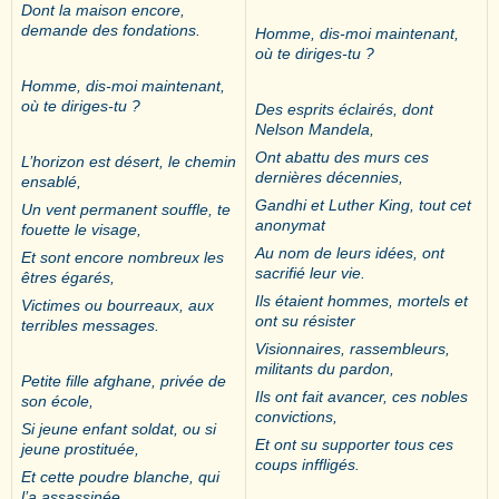
Dont la maison encore,
demande des fondations.
Homme, dis-moi maintenant,
où te diriges-tu ?
Homme, dis-moi maintenant,
où te diriges-tu ?
Des esprits éclairés, dont
Nelson Mandela,
Ont abattu des murs ces
L’horizon est désert, le chemin
dernières décennies,
ensablé,
Gandhi et Luther King, tout cet
Un vent permanent souffle, te
anonymat
fouette le visage,
Au nom de leurs idées, ont
Et sont encore nombreux les
sacrifié leur vie.
êtres égarés,
Ils étaient hommes, mortels et
Victimes ou bourreaux, aux
ont su résister
terribles messages.
Visionnaires, rassembleurs,
militants du pardon,
Petite fille afghane, privée de
Ils ont fait avancer, ces nobles
son école,
convictions,
Si jeune enfant soldat, ou si
Et ont su supporter tous ces
jeune prostituée,
coups inffligés.
Et cette poudre blanche, qui
l’a assassinée,