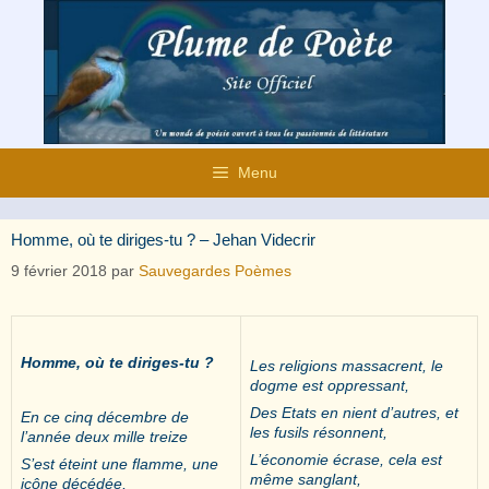
Aller
au
contenu
Menu
Homme, où te diriges-tu ? – Jehan Videcrir
9 février 2018
par
Sauvegardes Poèmes
Homme, où te diriges-tu ?
Les religions massacrent, le
dogme est oppressant,
Des Etats en nient d’autres, et
En ce cinq décembre de
les fusils résonnent,
l’année deux mille treize
L’économie écrase, cela est
S’est éteint une flamme, une
même sanglant,
icône décédée,