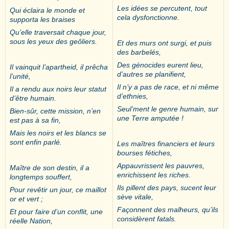
Les idées se percutent, tout
Qui éclaira le monde et
cela dysfonctionne.
supporta les braises
Qu’elle traversait chaque jour,
sous les yeux des geôliers.
Et des murs ont surgi, et puis
des barbelés,
Des génocides eurent lieu,
Il vainquit l’apartheid, il prêcha
d’autres se planifient,
l’unité,
Il n’y a pas de race, et ni même
Il a rendu aux noirs leur statut
d’ethnies,
d’être humain.
Seul’ment le genre humain, sur
Bien-sûr, cette mission, n’en
une Terre amputée !
est pas à sa fin,
Mais les noirs et les blancs se
sont enfin parlé.
Les maîtres financiers et leurs
bourses fétiches,
Appauvrissent les pauvres,
Maître de son destin, il a
enrichissent les riches.
longtemps souffert,
Ils pillent des pays, sucent leur
Pour revêtir un jour, ce maillot
sève vitale,
or et vert ;
Façonnent des malheurs, qu’ils
Et pour faire d’un conflit, une
considèrent fatals.
réelle Nation,