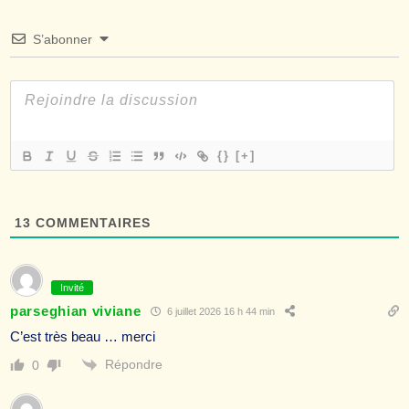
S’abonner
{}
[+]
13
COMMENTAIRES
Invité
parseghian viviane
6 juillet 2026 16 h 44 min
C’est très beau … merci
Répondre
0