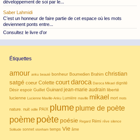
développement de soi par le...
Saber Lahmidi
C’est un honneur de faire partie de cet espace où les mots
deviennent ponts entre...
Consultez le livre d’or
Étiquettes
amour
christian
bonheur
Boumedien
Brahim
anku
beauté
daroca
court
satgé
coeur
Colette
dignité
Daroca Mikael
Guinard
jean-marie audrain
espoir
Guillet
liberté
Désir
mikael
lucienne
Lumière
mort
Lucienne Maville-Anku
maville
mots
plume
plume de poète
nuit
PAIX
nature.
odile
poète
poème
poésie
Rémi
Regard
rêve
silence
Vie
temps
sonnet
âme
Solitude
stonham