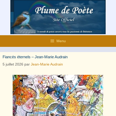
Aller
au
contenu
Menu
Fiancés éternels – Jean-Marie Audrain
5 juillet 2026
par
Jean-Marie Audrain