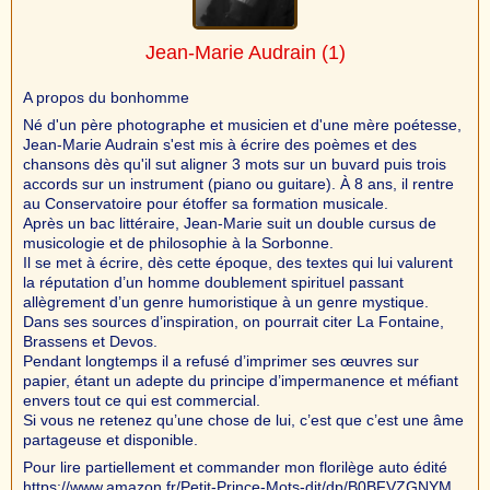
Jean-Marie Audrain
(1)
A propos du bonhomme
Né d'un père photographe et musicien et d'une mère poétesse,
Jean-Marie Audrain s'est mis à écrire des poèmes et des
chansons dès qu'il sut aligner 3 mots sur un buvard puis trois
accords sur un instrument (piano ou guitare). À 8 ans, il rentre
au Conservatoire pour étoffer sa formation musicale.
Après un bac littéraire, Jean-Marie suit un double cursus de
musicologie et de philosophie à la Sorbonne.
Il se met à écrire, dès cette époque, des textes qui lui valurent
la réputation d’un homme doublement spirituel passant
allègrement d’un genre humoristique à un genre mystique.
Dans ses sources d’inspiration, on pourrait citer La Fontaine,
Brassens et Devos.
Pendant longtemps il a refusé d’imprimer ses œuvres sur
papier, étant un adepte du principe d’impermanence et méfiant
envers tout ce qui est commercial.
Si vous ne retenez qu’une chose de lui, c’est que c’est une âme
partageuse et disponible.
Pour lire partiellement et commander mon florilège auto édité
https://www.amazon.fr/Petit-Prince-Mots-dit/dp/B0BFVZGNYM