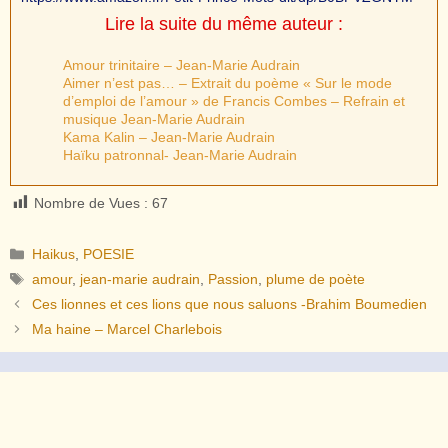
Lire la suite du même auteur :
Amour trinitaire – Jean-Marie Audrain
Aimer n’est pas… – Extrait du poème « Sur le mode
d’emploi de l’amour » de Francis Combes – Refrain et
musique Jean-Marie Audrain
Kama Kalin – Jean-Marie Audrain
Haïku patronnal- Jean-Marie Audrain
Nombre de Vues :
67
Catégories
Haikus
,
POESIE
Étiquettes
amour
,
jean-marie audrain
,
Passion
,
plume de poète
Ces lionnes et ces lions que nous saluons -Brahim Boumedien
Ma haine – Marcel Charlebois