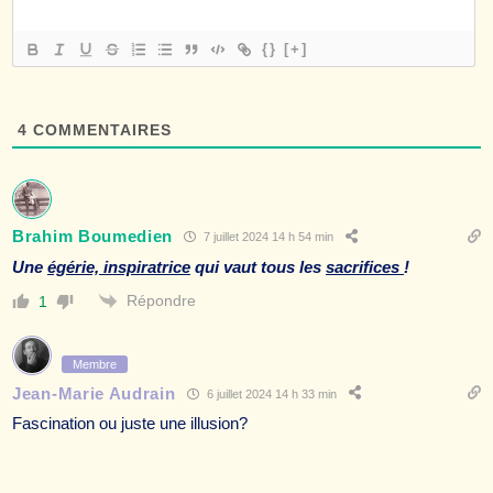
{}
[+]
4
COMMENTAIRES
Brahim Boumedien
7 juillet 2024 14 h 54 min
Une
égérie, inspiratrice
qui vaut tous les
sacrifices
!
Répondre
1
Membre
Jean-Marie Audrain
6 juillet 2024 14 h 33 min
Fascination ou juste une illusion?