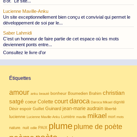
d'or." Le site...
Lucienne Maville-Anku
Un site exceptionnellement bien conçu et convivial qui permet le
développement de soi par le...
Saber Lahmidi
C’est un honneur de faire partie de cet espace où les mots
deviennent ponts entre...
Consultez le livre d’or
Étiquettes
amour
christian
bonheur
Boumedien
Brahim
anku
beauté
daroca
court
satgé
coeur
Colette
dignité
Daroca Mikael
Guinard
jean-marie audrain
espoir
Guillet
liberté
Désir
mikael
lucienne
Lumière
mort
Lucienne Maville-Anku
maville
mots
plume
plume de poète
nuit
PAIX
nature.
odile