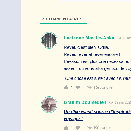
7
COMMENTAIRES
Lucienne Maville-Anku
19 ma
Rêver, c’est bien, Odile.
Rêver, rêver et rêver encore !
L’évasion est plus que nécessaire.
asseoir ou vous allonger pour le vo
“
Une chose est sûre : avec lui, j’aur
Répondre
1
Brahim Boumedien
19 mai 2025
Un rêve évasif source d’inspirati
voyager !
Répondre
1