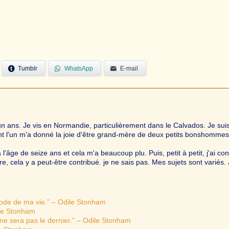
Tumblr
WhatsApp
E-mail
-un ans. Je vis en Normandie, particulièrement dans le Calvados. Je sui
nt l'un m'a donné la joie d'être grand-mère de deux petits bonshommes
âge de seize ans et cela m'a beaucoup plu. Puis, petit à petit, j'ai con
e, cela y a peut-être contribué. je ne sais pas. Mes sujets sont variés. 
sode de ma vie.” – Odile Stonham
ile Stonham
ne sera pas le dernier.” – Odile Stonham