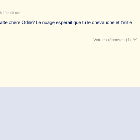
5 19 h 08 min
patte chère Odile? Le nuage espérait que tu le chevauche et t’initie
Voir les réponses
(1)