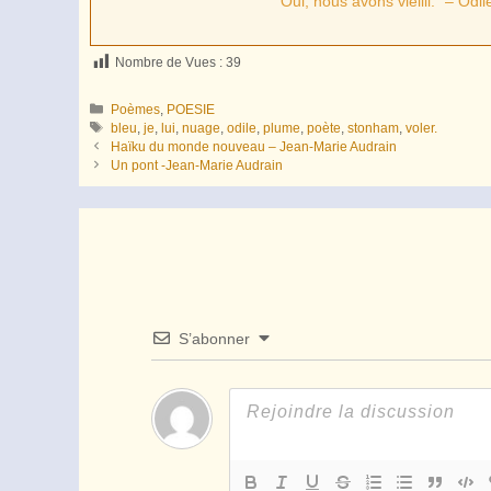
“Oui, nous avons vieilli.” – Od
Nombre de Vues :
39
Catégories
Poèmes
,
POESIE
Étiquettes
bleu
,
je
,
lui
,
nuage
,
odile
,
plume
,
poète
,
stonham
,
voler.
Haïku du monde nouveau – Jean-Marie Audrain
Un pont -Jean-Marie Audrain
S’abonner