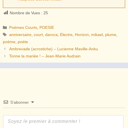
Nombre de Vues :
25
Catégories
Poèmes Courts
,
POESIE
Étiquettes
anniversaire
,
court
,
daroca
,
Electre
,
Horizon
,
mikael
,
plume
,
poème
,
poète
Ambrevade (acrostiche) – Lucienne Maville-Anku
Tonne la mariée ! – Jean-Marie Audrain
S’abonner