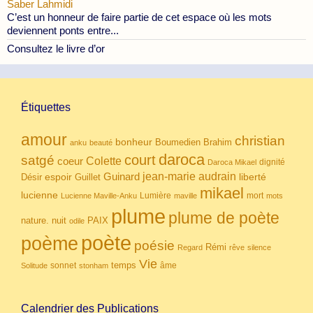
Saber Lahmidi
C’est un honneur de faire partie de cet espace où les mots
deviennent ponts entre...
Consultez le livre d’or
Étiquettes
amour
christian
bonheur
Boumedien
Brahim
anku
beauté
daroca
court
satgé
coeur
Colette
dignité
Daroca Mikael
Guinard
jean-marie audrain
espoir
Guillet
liberté
Désir
mikael
lucienne
Lumière
mort
Lucienne Maville-Anku
maville
mots
plume
plume de poète
nuit
PAIX
nature.
odile
poète
poème
poésie
Rémi
Regard
rêve
silence
Vie
temps
sonnet
âme
Solitude
stonham
Calendrier des Publications