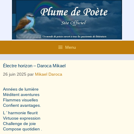
Aller
au
contenu
Menu
Électre horizon – Daroca Mikael
26 juin 2025
par
Mikael Daroca
Années de lumière
Méditent aventures
Flammes visuelles
Confient avantages.
L ’ harmonie fleurit
Virtuose expression
Challenge de joie
Compose quotidien .