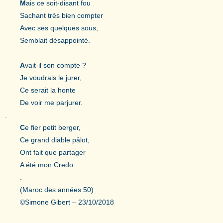
M
ais ce soit-disant fou
Sachant très bien compter
Avec ses quelques sous,
Semblait désappointé.
.
A
vait-il son compte ?
Je voudrais le jurer,
Ce serait la honte
De voir me parjurer.
.
C
e fier petit berger,
Ce grand diable pâlot,
Ont fait que partager
A été mon Credo.
.
(Maroc des années 50)
©Simone Gibert – 23/10/2018