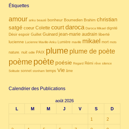
Étiquettes
amour
christian
bonheur
Boumedien
Brahim
anku
beauté
daroca
court
satgé
coeur
Colette
dignité
Daroca Mikael
Guinard
jean-marie audrain
espoir
Guillet
liberté
Désir
mikael
lucienne
Lumière
mort
Lucienne Maville-Anku
maville
mots
plume
plume de poète
nuit
PAIX
nature.
odile
poète
poème
poésie
Rémi
Regard
rêve
silence
Vie
temps
sonnet
âme
Solitude
stonham
Calendrier des Publications
août 2026
L
M
M
J
V
S
D
1
2