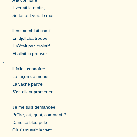
Il venait le matin,
Se tenant vers le mur.
.
I
l me semblait chétif
En djellaba trouée,
Il n’était pas craintif
Et allait le prouver.
.
I
l fallait connaître
La façon de mener
La vache paître,
S’en allant promener.
.
J
e me suis demandée,
Paître, où, quoi, comment ?
Dans ce bled pelé
Où s’amusait le vent.