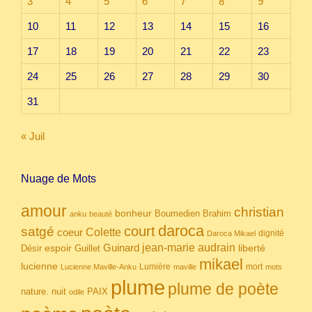
3
4
5
6
7
8
9
10
11
12
13
14
15
16
17
18
19
20
21
22
23
24
25
26
27
28
29
30
31
« Juil
Nuage de Mots
amour
christian
bonheur
Boumedien
Brahim
anku
beauté
daroca
court
satgé
coeur
Colette
dignité
Daroca Mikael
Guinard
jean-marie audrain
espoir
Guillet
liberté
Désir
mikael
lucienne
Lumière
mort
Lucienne Maville-Anku
maville
mots
plume
plume de poète
nuit
PAIX
nature.
odile