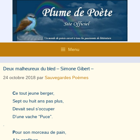
Aller
au
contenu
Menu
Deux malheureux du bled – Simone Gibert –
24 octobre 2018
par
Sauvegardes Poèmes
C
e tout jeune berger,
Sept ou huit ans pas plus,
Devait seul s’occuper
D’une vache “Puce”.
.
P
our son morceau de pain,
A la confiture,