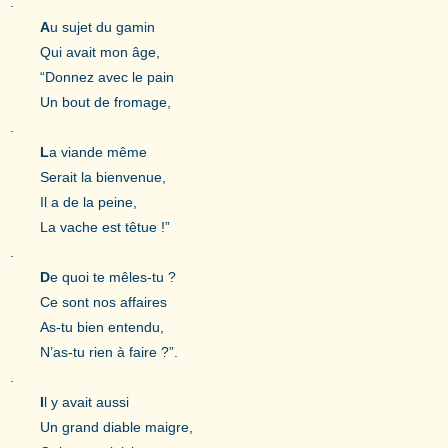
.
A
u sujet du gamin
Qui avait mon âge,
“Donnez avec le pain
Un bout de fromage,
.
L
a viande même
Serait la bienvenue,
Il a de la peine,
La vache est têtue !”
.
D
e quoi te mêles-tu ?
Ce sont nos affaires
As-tu bien entendu,
N’as-tu rien à faire ?”.
.
I
l y avait aussi
Un grand diable maigre,