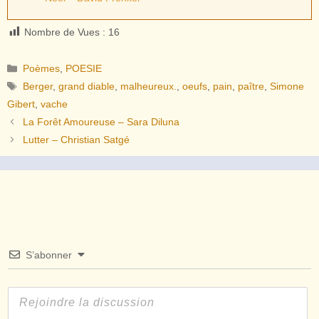
Nombre de Vues :
16
Catégories
Poèmes
,
POESIE
Étiquettes
Berger
,
grand diable
,
malheureux.
,
oeufs
,
pain
,
paître
,
Simone
Gibert
,
vache
La Forêt Amoureuse – Sara Diluna
Lutter – Christian Satgé
S’abonner