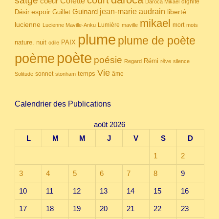
satgé
coeur
Colette
dignité
Daroca Mikael
Guinard
jean-marie audrain
espoir
Guillet
liberté
Désir
mikael
lucienne
Lumière
mort
Lucienne Maville-Anku
maville
mots
plume
plume de poète
nuit
PAIX
nature.
odile
poète
poème
poésie
Rémi
Regard
rêve
silence
Vie
temps
sonnet
âme
Solitude
stonham
Calendrier des Publications
août 2026
L
M
M
J
V
S
D
1
2
3
4
5
6
7
8
9
10
11
12
13
14
15
16
17
18
19
20
21
22
23