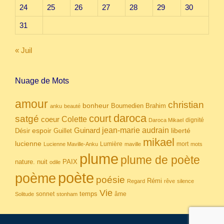
24
25
26
27
28
29
30
31
« Juil
Nuage de Mots
amour
christian
bonheur
Boumedien
Brahim
anku
beauté
daroca
court
satgé
coeur
Colette
dignité
Daroca Mikael
Guinard
jean-marie audrain
espoir
Guillet
liberté
Désir
mikael
lucienne
Lumière
mort
Lucienne Maville-Anku
maville
mots
plume
plume de poète
nuit
PAIX
nature.
odile
poète
poème
poésie
Rémi
Regard
rêve
silence
Vie
temps
sonnet
âme
Solitude
stonham