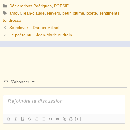
Catégories
Déclarations Poétiques
,
POESIE
Étiquettes
amour
,
jean-claude
,
Nevers
,
peur
,
plume
,
poète
,
sentiments
,
tendresse
Se relever – Daroca Mikael
Le poète nu – Jean-Marie Audrain
S’abonner
{}
[+]