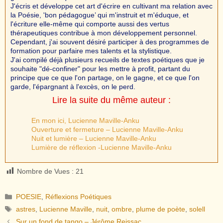
J'écris et développe cet art d'écrire en cultivant ma relation avec
la Poésie, 'bon pédagogue’ qui m'instruit et m'éduque, et
l'écriture elle-même qui comporte aussi des vertus
thérapeutiques contribue à mon développement personnel.
Cependant, j'ai souvent désiré participer à des programmes de
formation pour parfaire mes talents et la stylistique.
J'ai compilé déjà plusieurs recueils de textes poétiques que je
souhaite "dé-confiner" pour les mettre à profit, partant du
principe que ce que l'on partage, on le gagne, et ce que l'on
garde, l'épargnant à l'excès, on le perd.
Lire la suite du même auteur :
En mon ici, Lucienne Maville-Anku
Ouverture et fermeture – Lucienne Maville-Anku
Nuit et lumière – Lucienne Maville-Anku
Lumière de réflexion -Lucienne Maville-Anku
Nombre de Vues :
21
Catégories
POESIE
,
Réflexions Poétiques
Étiquettes
astres
,
Lucienne Maville
,
nuit
,
ombre
,
plume de poète
,
solell
Sur un fond de tango – Jérôme Reissac