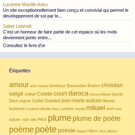
Lucienne Maville-Anku
Un site exceptionnellement bien conçu et convivial qui permet le
développement de soi par le...
Saber Lahmidi
C’est un honneur de faire partie de cet espace où les mots
deviennent ponts entre...
Consultez le livre d’or
Étiquettes
amour
christian
bonheur
Boumedien
Brahim
anku
beauté
daroca
court
satgé
coeur
Colette
dignité
Daroca Mikael
Guinard
jean-marie audrain
espoir
Guillet
liberté
Désir
mikael
lucienne
Lumière
mort
Lucienne Maville-Anku
maville
mots
plume
plume de poète
nuit
PAIX
nature.
odile
poète
poème
poésie
Rémi
Regard
rêve
silence