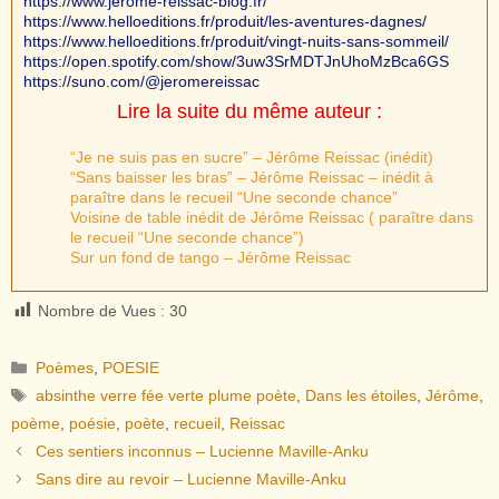
https://www.jerome-reissac-blog.fr/
https://www.helloeditions.fr/produit/les-aventures-dagnes/
https://www.helloeditions.fr/produit/vingt-nuits-sans-sommeil/
https://open.spotify.com/show/3uw3SrMDTJnUhoMzBca6GS
https://suno.com/@jeromereissac
Lire la suite du même auteur :
“Je ne suis pas en sucre” – Jérôme Reissac (inédit)
“Sans baisser les bras” – Jérôme Reissac – inédit à
paraître dans le recueil “Une seconde chance”
Voisine de table inédit de Jérôme Reissac ( paraître dans
le recueil “Une seconde chance”)
Sur un fond de tango – Jérôme Reissac
Nombre de Vues :
30
Catégories
Poèmes
,
POESIE
Étiquettes
absinthe verre fée verte plume poète
,
Dans les étoiles
,
Jérôme
,
poème
,
poésie
,
poète
,
recueil
,
Reissac
Ces sentiers inconnus – Lucienne Maville-Anku
Sans dire au revoir – Lucienne Maville-Anku