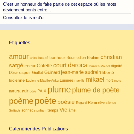
C’est un honneur de faire partie de cet espace où les mots
deviennent ponts entre...
Consultez le livre d’or
Étiquettes
amour
christian
bonheur
Boumedien
Brahim
anku
beauté
daroca
court
satgé
coeur
Colette
dignité
Daroca Mikael
Guinard
jean-marie audrain
espoir
Guillet
liberté
Désir
mikael
lucienne
Lumière
mort
Lucienne Maville-Anku
maville
mots
plume
plume de poète
nuit
PAIX
nature.
odile
poète
poème
poésie
Rémi
Regard
rêve
silence
Vie
temps
sonnet
âme
Solitude
stonham
Calendrier des Publications