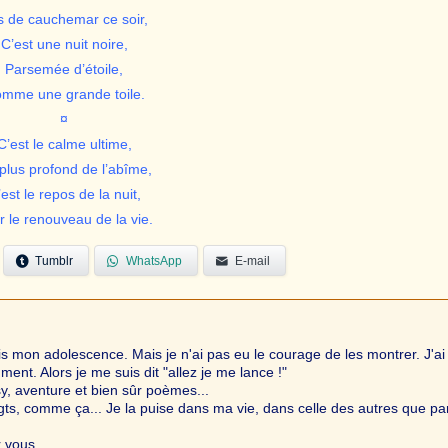
s de cauchemar ce soir,
C’est une nuit noire,
Parsemée d’étoile,
mme une grande toile.
¤
C’est le calme ultime,
plus profond de l’abîme,
est le repos de la nuit,
r le renouveau de la vie.
Tumblr
WhatsApp
E-mail
is mon adolescence. Mais je n'ai pas eu le courage de les montrer. J'ai
nt. Alors je me suis dit "allez je me lance !"
asy, aventure et bien sûr poèmes...
igts, comme ça... Je la puise dans ma vie, dans celle des autres que par
r vous.