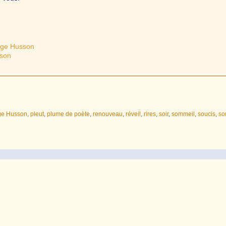
aige Husson
sson
ge Husson
,
pleut
,
plume de poète
,
renouveau
,
réveil
,
rires
,
soir
,
sommeil
,
soucis
,
so