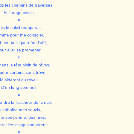
ds les chemins de traverses,
Et l’orage cesse.
¤
uis le soleil réapparait,
mme pour me consoler,
t une belle journée d’été,
our aller se promener.
¤
dans la tête plein de rêves,
pour certains sans trêve,
M’aideront au réveil,
D’un long sommeil.
¤
endra la fraicheur de la nuit,
ui abolira mes soucis,
me souviendrai des rires,
rai les visages sourirent.
¤