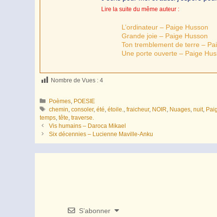
Lire la suite du même auteur :
L’ordinateur – Paige Husson
Grande joie – Paige Husson
Ton tremblement de terre – P
Une porte ouverte – Paige Hu
Nombre de Vues :
4
Catégories
Poèmes
,
POESIE
Étiquettes
chemin
,
consoler
,
été
,
étoile.
,
fraicheur
,
NOIR
,
Nuages
,
nuit
,
Pai
temps
,
tête
,
traverse.
Vis humains – Daroca Mikael
Six décennies – Lucienne Maville-Anku
S’abonner