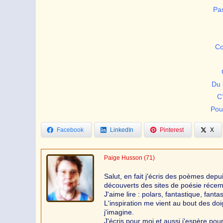
Pa
Co
Du 
C’
Pou
Facebook
LinkedIn
Pinterest
X
Paige Husson
(71)
Salut, en fait j'écris des poèmes depu
découverts des sites de poésie récemme
J'aime lire : polars, fantastique, fant
L'inspiration me vient au bout des do
j'imagine.
J'écris pour moi et aussi j'espère pou