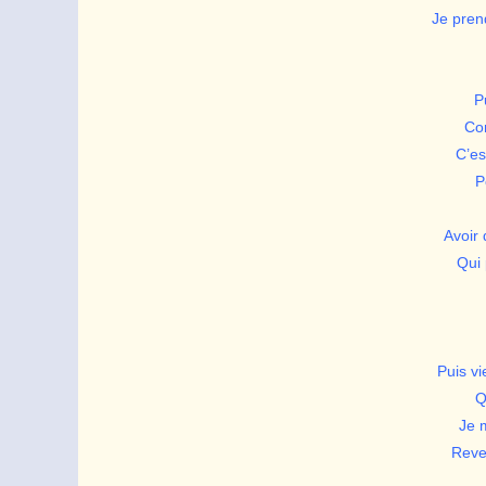
Je pren
P
Co
C’es
P
Avoir 
Qui 
Puis vi
Q
Je 
Rever